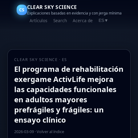
CLEAR SKY SCIENCE
CS
Explicaciones basadas en evidencia y con jerga mínima
Artículos
Search
Acerca de
ES
▼
CLEAR SKY SCIENCE · ES
El programa de rehabilitación
exergame ActivLife mejora
las capacidades funcionales
en adultos mayores
prefrágiles y frágiles: un
ensayo clínico
2026-03-09
·
Volver al índice