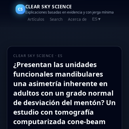
CLEAR SKY SCIENCE
CS
Explicaciones basadas en evidencia y con jerga mínima
Artículos
Search
Acerca de
ES
▼
CLEAR SKY SCIENCE · ES
¿Presentan las unidades
funcionales mandibulares
una asimetría inherente en
adultos con un grado normal
de desviación del mentón? Un
estudio con tomografía
computarizada cone‑beam