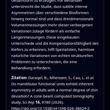
Gesamtform zu erzeugen. Für Behandler
unterstreicht die Studie, dass subtile interne
Asymmetrien über verschiedene Bissformen
hinweg normal sind und dass dreidimensionale
Volumenmessungen mehr dieser verborgenen
Variationen zutage fördern als einfache
Längenmessungen. Diese eingebauten
Unterschiede und die Kompensationsfähigkeit des
Kiefers zu erkennen, hilft Spezialisten, harmlose
natürliche Variationen von echten strukturellen
Problemen zu unterscheiden, die eine
Behandlung erfordern.
Zitation:
Daraqel, B., Mheissen, S., Cao, L.
et al.
Do mandibular functional units exhibit inherent
asymmetry in adults with a normal degree of chin
deviation? A cone-beam computed tomography
study.
Sci Rep
16
, 9780 (2026).
https://doi.org/10.1038/s41598-026-38624-2