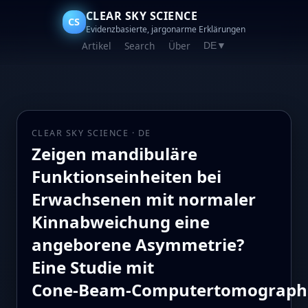
CLEAR SKY SCIENCE
CS
Evidenzbasierte, jargonarme Erklärungen
Artikel
Search
Über
DE
▼
CLEAR SKY SCIENCE · DE
Zeigen mandibuläre
Funktionseinheiten bei
Erwachsenen mit normaler
Kinnabweichung eine
angeborene Asymmetrie?
Eine Studie mit
Cone‑Beam‑Computertomograph