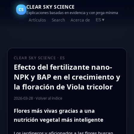
CLEAR SKY SCIENCE
CS
Explicaciones basadas en evidencia y con jerga mínima
Artículos
Search
Acerca de
ES
▼
CLEAR SKY SCIENCE · ES
Efecto del fertilizante nano-
NPK y BAP en el crecimiento y
la floración de Viola tricolor
2026-03-28
·
Volver al índice
Flores más vivas gracias a una
nutrición vegetal más inteligente
Los jardineros y aficionados a las flores buscan