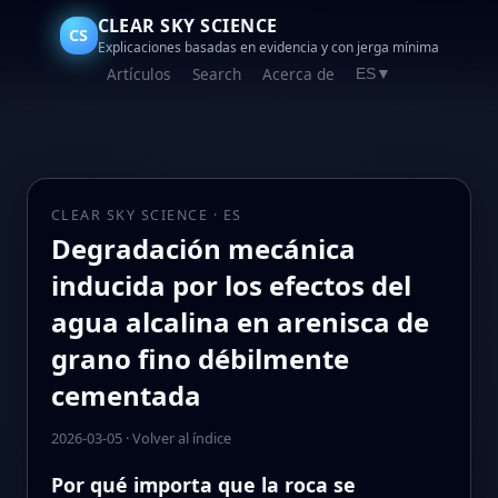
CLEAR SKY SCIENCE
CS
Explicaciones basadas en evidencia y con jerga mínima
Artículos
Search
Acerca de
ES
▼
CLEAR SKY SCIENCE · ES
Degradación mecánica
inducida por los efectos del
agua alcalina en arenisca de
grano fino débilmente
cementada
2026-03-05
·
Volver al índice
Por qué importa que la roca se