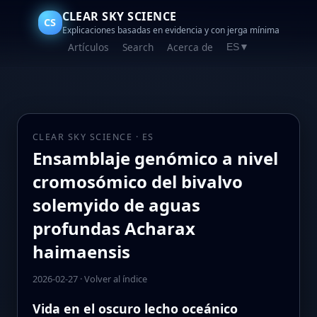
CLEAR SKY SCIENCE
CS
Explicaciones basadas en evidencia y con jerga mínima
Artículos
Search
Acerca de
ES
▼
CLEAR SKY SCIENCE · ES
Ensamblaje genómico a nivel
cromosómico del bivalvo
solemyido de aguas
profundas Acharax
haimaensis
2026-02-27
·
Volver al índice
Vida en el oscuro lecho oceánico