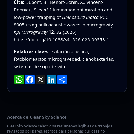
Cita:
Dupont, B., Benoit-Gonin, X., Vincent-
Bonnieu, S.
et al.
Illumination optimization and
low-power trapping of
Limnospira indica
PCC
8005 using bulk acoustic waves in microgravity.
npj Microgravity
12
, 32 (2026).
https://doi.org/10.1038/s41526-025-00553-1
Palabras clave:
levitación acústica,
fotobiorreactor, microgravedad, cianobacterias,
sistemas de soporte vital
WhatsApp
Facebook
X
LinkedIn
Compartir
Acerca de Clear Sky Science
Clear Sky Science selecciona resúmenes legibles de trabajos
revisados por pares, escritos para personas curiosas no