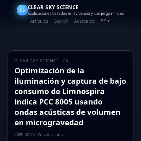
CLEAR SKY SCIENCE
CS
Explicaciones basadas en evidencia y con jerga mínima
Artículos
Search
Acerca de
ES
▼
CLEAR SKY SCIENCE · ES
Optimización de la
iluminación y captura de bajo
consumo de Limnospira
indica PCC 8005 usando
ondas acústicas de volumen
en microgravedad
2026-02-25
·
Volver al índice