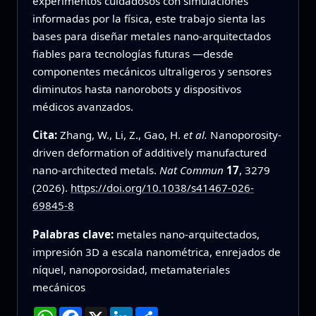
experimentos cuidadosos con simulaciones
informadas por la física, este trabajo sienta las
bases para diseñar metales nano-arquitectados
fiables para tecnologías futuras —desde
componentes mecánicos ultraligeros y sensores
diminutos hasta nanorobots y dispositivos
médicos avanzados.
Cita:
Zhang, W., Li, Z., Gao, H.
et al.
Nanoporosity-
driven deformation of additively manufactured
nano-architected metals.
Nat Commun
17
, 3279
(2026).
https://doi.org/10.1038/s41467-026-
69845-8
Palabras clave:
metales nano-arquitectados,
impresión 3D a escala nanométrica, enrejados de
níquel, nanoporosidad, metamateriales
mecánicos
WhatsApp
Facebook
X
LinkedIn
Compartir