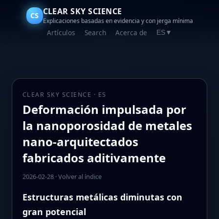
CLEAR SKY SCIENCE
CS
Explicaciones basadas en evidencia y con jerga mínima
Artículos
Search
Acerca de
ES
▼
CLEAR SKY SCIENCE · ES
Deformación impulsada por
la nanoporosidad de metales
nano-arquitectados
fabricados aditivamente
2026-02-28
·
Volver al índice
Estructuras metálicas diminutas con
gran potencial