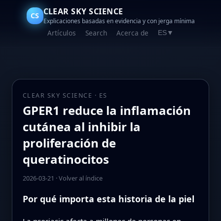
CLEAR SKY SCIENCE
CS
Explicaciones basadas en evidencia y con jerga mínima
Artículos
Search
Acerca de
ES
▼
CLEAR SKY SCIENCE · ES
GPER1 reduce la inflamación
cutánea al inhibir la
proliferación de
queratinocitos
2026-03-21
·
Volver al índice
Por qué importa esta historia de la piel
La psoriasis afecta a millones de personas en