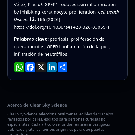
Vélez, R.
et al.
GPER1 reduces skin inflammation
by inhibiting keratinocyte proliferation.
Cell Death
Discov.
12
, 166 (2026).
https://doi.org/10.1038/s41420-026-03059-1
Palabras clave:
psoriasis, proliferación de
queratinocitos, GPER1, inflamación de la piel,
infiltración de neutrófilos
WhatsApp
Facebook
X
LinkedIn
Compartir
Acerca de Clear Sky Science
Clear Sky Science selecciona resúmenes legibles de trabajos
revisados por pares, escritos para personas curiosas no
especialistas. Cada artículo se fundamenta en investigación
publicada y cita las fuentes originales para que puedas
profundizar.