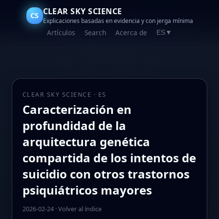
CLEAR SKY SCIENCE
CS
Explicaciones basadas en evidencia y con jerga mínima
Artículos
Search
Acerca de
ES
▼
CLEAR SKY SCIENCE · ES
Caracterización en
profundidad de la
arquitectura genética
compartida de los intentos de
suicidio con otros trastornos
psiquiátricos mayores
2026-02-24
·
Volver al índice