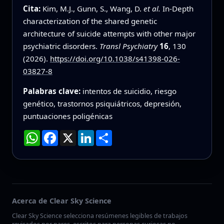
Cita:
Kim, M.J., Gunn, S., Wang, D.
et al.
In-Depth
characterization of the shared genetic
architecture of suicide attempts with other major
psychiatric disorders.
Transl Psychiatry
16
, 130
(2026).
https://doi.org/10.1038/s41398-026-
03827-8
Palabras clave:
intentos de suicidio, riesgo
genético, trastornos psiquiátricos, depresión,
puntuaciones poligénicas
WhatsApp
Facebook
X
LinkedIn
Compartir
Acerca de Clear Sky Science
Clear Sky Science selecciona resúmenes legibles de trabajos