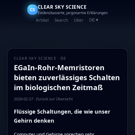
CLEAR SKY SCIENCE
CS
Evidenzbasierte, jargonarme Erklärungen
Artikel
Search
Über
DE
▼
CLEAR SKY SCIENCE · DE
EGaIn-Rohr-Memristoren
bieten zuverlässiges Schalten
im biologischen Zeitmaß
2026-02-27
·
Zurück zur Übersicht
Flüssige Schaltungen, die wie unser
Gehirn denken
Computer und Gehirne sprechen sehr