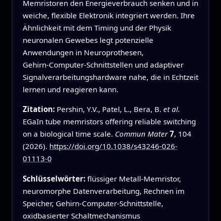
Memristoren den Energieverbrauch senken und in
weiche, flexible Elektronik integriert werden. Ihre
Ähnlichkeit mit dem Timing und der Physik
neuronalen Gewebes legt potenzielle
Anwendungen in Neuroprothesen,
Gehirn‑Computer‑Schnittstellen und adaptiver
Signalverarbeitungshardware nahe, die in Echtzeit
lernen und reagieren kann.
Zitation:
Pershin, Y.V., Patel, L., Bera, B.
et al.
EGaIn tube memristors offering reliable switching
on a biological time scale.
Commun Mater
7
, 104
(2026).
https://doi.org/10.1038/s43246-026-
01113-0
Schlüsselwörter:
flüssiger Metall-Memristor,
neuromorphe Datenverarbeitung, Rechnen im
Speicher, Gehirn-Computer-Schnittstelle,
oxidbasierter Schaltmechanismus