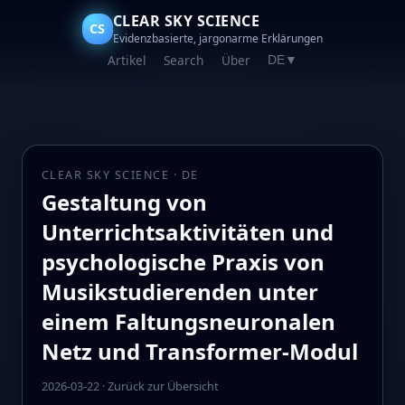
CLEAR SKY SCIENCE
CS
Evidenzbasierte, jargonarme Erklärungen
Artikel
Search
Über
DE
▼
CLEAR SKY SCIENCE · DE
Gestaltung von
Unterrichtsaktivitäten und
psychologische Praxis von
Musikstudierenden unter
einem Faltungsneuronalen
Netz und Transformer-Modul
2026-03-22
·
Zurück zur Übersicht