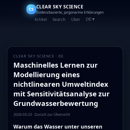
CLEAR SKY SCIENCE
CS
Evidenzbasierte, jargonarme Erklärungen
Artikel
Search
Über
DE
▼
CLEAR SKY SCIENCE · DE
Maschinelles Lernen zur
Modellierung eines
nichtlinearen Umweltindex
mit Sensitivitätsanalyse zur
Grundwasserbewertung
2026-03-23
·
Zurück zur Übersicht
Warum das Wasser unter unseren