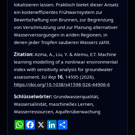
lokalisieren lassen. Praktisch bietet dieser Ansatz
ein kosteneffizientes Frühwarnsystem zur
Bewirtschaftung von Brunnen, zur Begrenzung
von Verschmutzung und zur Planung alternativer
Wasserversorgungen in ariden Regionen, in
denen jeder Tropfen sauberen Wassers zählt.
Zitation:
Azma, A., Liu, Y. & Alemu, E.T. Machine
learning modelling of a nonlinear environmental
index with sensitivity analysis for groundwater
assessment.
Sci Rep
16
, 14595 (2026).
https://doi.org/10.1038/s41598-026-44906-6
Schlüsselwörter:
Grundwasserqualität,
Wassersalinität, maschinelles Lernen,
Wasserressourcen, Aquiferüberwachung
WhatsApp
Facebook
X
LinkedIn
Teilen