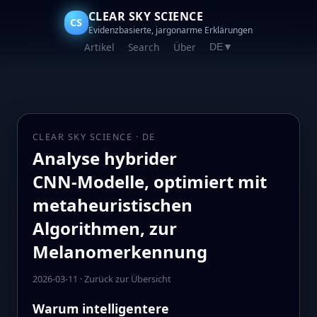
CLEAR SKY SCIENCE
CS
Evidenzbasierte, jargonarme Erklärungen
Artikel
Search
Über
DE
▼
CLEAR SKY SCIENCE · DE
Analyse hybrider
CNN‑Modelle, optimiert mit
metaheuristischen
Algorithmen, zur
Melanomerkennung
2026-03-11
·
Zurück zur Übersicht
Warum intelligentere