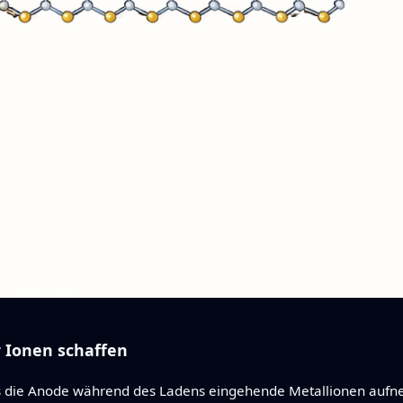
r Ionen schaffen
ss die Anode während des Ladens eingehende Metallionen aufn