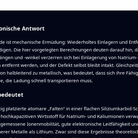
ronische Antwort
ode ist mechanische Ermüdung: Wiederholtes Einlagern und Ent
igen. Die hier vorgelegten Berechnungen deuten darauf hin, das
längen und -winkel verzerren sich bei Einlagerung von Natrium
entfernt werden, und der Defekt selbst bleibt intakt. Gleichzei
on halbleitend zu metallisch, was bedeutet, dass sich ihre Fähig
de, die Ladung schnell transportieren muss.
 bedeutet
tig platzierte atomare „Falten“ in einer flachen Siliziumkarbid-
 hochkapazitiven Wirtsstoff für Natrium- und Kaliumionen ver
gemessene Ionenmobilität, gute elektronische Leitfähigkeit un
erer Metalle als Lithium. Zwar sind diese Ergebnisse theoretis