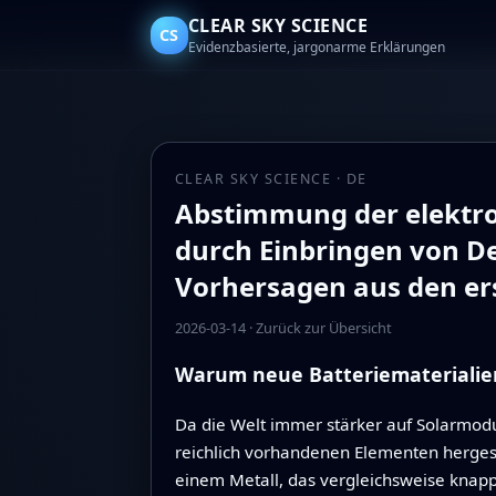
CLEAR SKY SCIENCE
CS
Evidenzbasierte, jargonarme Erklärungen
CLEAR SKY SCIENCE · DE
Abstimmung der elektro
durch Einbringen von D
Vorhersagen aus den ers
2026-03-14
·
Zurück zur Übersicht
Warum neue Batteriematerialien
Da die Welt immer stärker auf Solarmodul
reichlich vorhandenen Elementen hergeste
einem Metall, das vergleichsweise knapp 