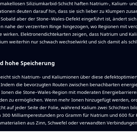
er makellosen Siliziumkarbid-Schicht haften Natrium-, Kalium- 
lationen deuten darauf hin, dass sie sich lieber zu Klumpen zu
t. Sobald aber der Stone–Wales-Defekt eingeführt ist, ändert sic
en nahe der verzerrten Ringe hingezogen, wo Regionen mit ver
e wirken. Elektronendichtekarten zeigen, dass Natrium und Ka
m weiterhin nur schwach wechselwirkt und sich damit als schl
d hohe Speicherung
 leicht sich Natrium- und Kaliumionen über diese defektoptim
 Indem die bevorzugten Routen zwischen benachbarten energie
s Ionen die Stone–Wales-Region mit moderaten Energiebarrier
den zu ermöglichen. Wenn mehr Ionen hinzugefügt werden, ordn
icht auf jeder Seite der Folie, während Kalium zwei Schichten 
a 300 Milliamperestunden pro Gramm für Natrium und 600 für K
aterialien aus Zinn, Schwefel oder verwandten Verbindungen 