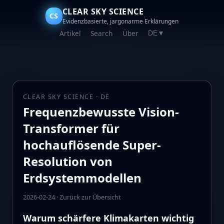
CLEAR SKY SCIENCE
CS
Evidenzbasierte, jargonarme Erklärungen
Artikel
Search
Über
DE
▼
CLEAR SKY SCIENCE · DE
Frequenzbewusste Vision-
Transformer für
hochauflösende Super-
Resolution von
Erdsystemmodellen
2026-02-24
·
Zurück zur Übersicht
Warum schärfere Klimakarten wichtig