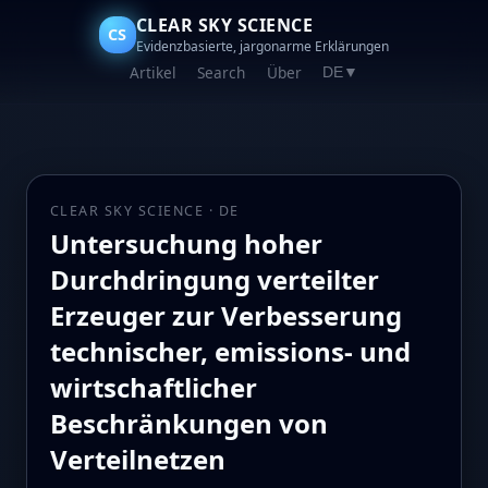
CLEAR SKY SCIENCE
CS
Evidenzbasierte, jargonarme Erklärungen
Artikel
Search
Über
DE
▼
CLEAR SKY SCIENCE · DE
Untersuchung hoher
Durchdringung verteilter
Erzeuger zur Verbesserung
technischer, emissions- und
wirtschaftlicher
Beschränkungen von
Verteilnetzen