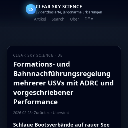
CLEAR SKY SCIENCE
CS
Evidenzbasierte, jargonarme Erklärungen
Artikel
Search
Über
DE
▼
CLEAR SKY SCIENCE · DE
Formations- und
Bahnnachführungsregelung
mehrerer USVs mit ADRC und
vorgeschriebener
Performance
2026-02-28
·
Zurück zur Übersicht
Schlaue Bootsverbände auf rauer See