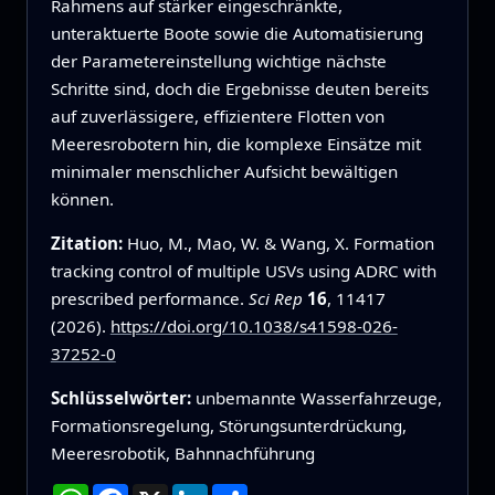
Rahmens auf stärker eingeschränkte,
unteraktuerte Boote sowie die Automatisierung
der Parametereinstellung wichtige nächste
Schritte sind, doch die Ergebnisse deuten bereits
auf zuverlässigere, effizientere Flotten von
Meeresrobotern hin, die komplexe Einsätze mit
minimaler menschlicher Aufsicht bewältigen
können.
Zitation:
Huo, M., Mao, W. & Wang, X. Formation
tracking control of multiple USVs using ADRC with
prescribed performance.
Sci Rep
16
, 11417
(2026).
https://doi.org/10.1038/s41598-026-
37252-0
Schlüsselwörter:
unbemannte Wasserfahrzeuge,
Formationsregelung, Störungsunterdrückung,
Meeresrobotik, Bahnnachführung
WhatsApp
Facebook
X
LinkedIn
Teilen