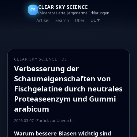
CLEAR SKY SCIENCE
CS
Evidenzbasierte, jargonarme Erklärungen
Artikel
Search
Über
DE
▼
CLEAR SKY SCIENCE · DE
Verbesserung der
Schaumeigenschaften von
Fischgelatine durch neutrales
Proteaseenzym und Gummi
arabicum
2026-03-07
·
Zurück zur Übersicht
Warum bessere Blasen wichtig sind