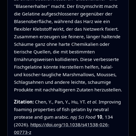
"Blasenerhalter" macht. Der Enzymschritt macht
die Gelatine aufgeschlossener gegenüber der
Blasenoberfläche, während das Harz wie ein
flexibler Klebstoff wirkt, der das Netzwerk fixiert.
Zusammen erzeugen sie feinere, länger haltende
Schäume ganz ohne harte Chemikalien oder
tierische Quellen, die mit bestimmten
Ernährungsweisen kollidieren. Diese verbesserte
Fischgelatine könnte Herstellern helfen, halal‑
und koscher‑taugliche Marshmallows, Mousses,
Schlagsahnen und andere leichte, schaumige
Produkte mit nachhaltigeren Zutaten herzustellen.
Zitation:
Chen, Y., Pan, Y., Hu, YT.
et al.
Improving
foaming properties of fish gelatin by neutral
protease and gum arabic.
npj Sci Food
10
, 134
(2026).
https://doi.org/10.1038/s41538-026-
00773-z