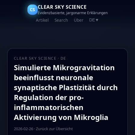
CLEAR SKY SCIENCE
CS
Evidenzbasierte, jargonarme Erklärungen
Artikel
Search
Über
DE
▼
CLEAR SKY SCIENCE · DE
Simulierte Mikrogravitation
beeinflusst neuronale
synaptische Plastizität durch
Regulation der pro-
inflammatorischen
Aktivierung von Mikroglia
2026-02-26
·
Zurück zur Übersicht