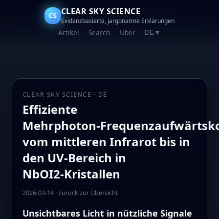
CLEAR SKY SCIENCE
CS
Evidenzbasierte, jargonarme Erklärungen
Artikel
Search
Über
DE
▼
CLEAR SKY SCIENCE · DE
Effiziente
Mehrphoton‑Frequenzaufwärtsk
vom mittleren Infrarot bis in
den UV‑Bereich in
NbOI2‑Kristallen
2026-03-14
·
Zurück zur Übersicht
Unsichtbares Licht in nützliche Signale