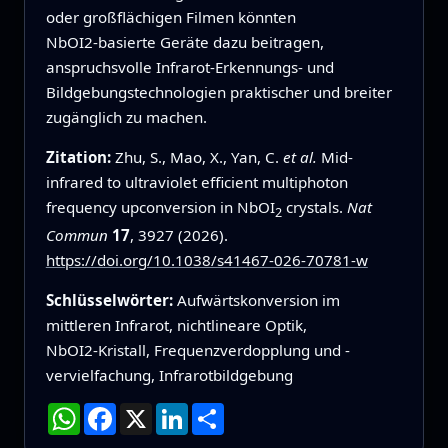
oder großflächigen Filmen könnten
NbOI2‑basierte Geräte dazu beitragen,
anspruchsvolle Infrarot‑Erkennungs‑ und
Bildgebungstechnologien praktischer und breiter
zugänglich zu machen.
Zitation:
Zhu, S., Mao, X., Yan, C.
et al.
Mid-
infrared to ultraviolet efficient multiphoton
frequency upconversion in NbOI
crystals.
Nat
2
Commun
17
, 3927 (2026).
https://doi.org/10.1038/s41467-026-70781-w
Schlüsselwörter:
Aufwärtskonversion im
mittleren Infrarot, nichtlineare Optik,
NbOI2‑Kristall, Frequenzverdopplung und -
vervielfachung, Infrarotbildgebung
WhatsApp
Facebook
X
LinkedIn
Teilen