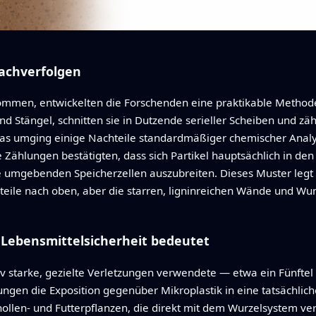
nachverfolgen
n, entwickelten die Forschenden eine praktikable Methode zu
d Stängel, schnitten sie in Dutzende serieller Scheiben und zähl
as umging einige Nachteile standardmäßiger chemischer Analy
e Zählungen bestätigten, dass sich Partikel hauptsächlich in d
die umgebenden Speicherzellen auszubreiten. Dieses Muster legt
ikteile nach oben, aber die starren, ligninreichen Wände und Wu
 Lebensmittelsicherheit bedeutet
v starke, gezielte Verletzungen verwendete — etwa ein Fünfte
tzungen die Exposition gegenüber Mikroplastik in eine tatsächlic
llen- und Futterpflanzen, die direkt mit dem Wurzelsystem ve