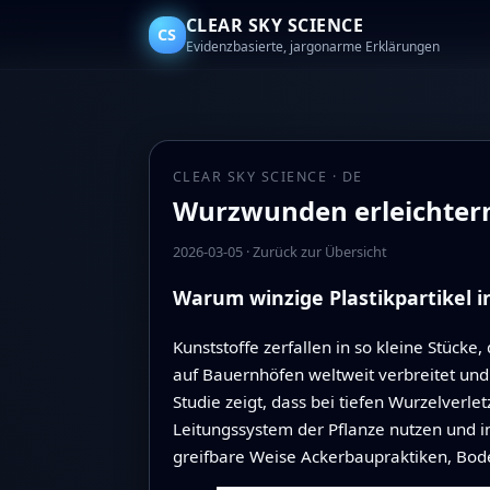
CLEAR SKY SCIENCE
CS
Evidenzbasierte, jargonarme Erklärungen
CLEAR SKY SCIENCE · DE
Wurzwunden erleichtern
2026-03-05
·
Zurück zur Übersicht
Warum winzige Plastikpartikel i
Kunststoffe zerfallen in so kleine Stück
auf Bauernhöfen weltweit verbreitet und
Studie zeigt, dass bei tiefen Wurzelver
Leitungssystem der Pflanze nutzen und 
greifbare Weise Ackerbaupraktiken, Bod