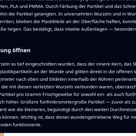
ylen, PLA und PMMA. Durch Färbung der Partikel und das Schn
hin die Partikel gelangten. In unversehrten Wurzeln und in Wur
rnten, blieben die Plastikteile an der Oberfläche haften, konnt
äße liegen. Das bestätigt, dass intakte Außenlagen — besonde
zung öffnen
zeln so tief eingeschnitten wurden, dass der innere Kern, das St
stikpartikeln an der Wunde und glitten direkt in die offenen
imeter nach oben und bildeten innerhalb der Röhren perlenarti
, die mit diesen verletzten Wurzeln verbunden waren, überras
 Partikel pro Gramm Frischgewebe für sowohl ein- als auch fün
h höher. Größere fünfmikrometergroße Partikel — zuvor als zu
ient wie die kleineren, begünstigt durch den weiten Durchmesse
ren können. Wichtig ist, dass dieser wundengetriebene Weg für
Boden funktionierte.