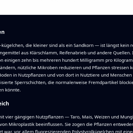
en
kügelchen, die kleiner sind als ein Sandkorn — ist längst kein
Düngemittel aus Klärschlamm, Reifenabrieb und andere Quellen. 
n einigen zehn bis mehreren hundert Milligramm pro Kilogram
erändern, nützliche Mikroben reduzieren und Pflanzen stressen
 Boden in Nutzpflanzen und von dort in Nutztiere und Mensche
isierte Sperrschichten, die normalerweise Fremdpartikel blocki
en könnte.
eich
mit vier gängigen Nutzpflanzen — Taro, Mais, Weizen und Mun
n Mikroplastik beeinflussen. Sie zogen die Pflanzen entweder i
zt war, vor allem fluoreszierenden Polystyrolkügelchen mit ei