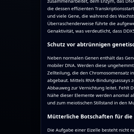
zusammenarbeitet, dem Enzym, das DNA i
die dessen effizienten Transkriptionssta
und viele Gene, die während des Wachstum
Überraschenderweise führte die aufgewei
Genaktivität, was verdeutlicht, dass DD
Schutz vor abtrünnigen geneti
Neben normalen Genen enthält das Genom
mobiler DNA. Werden diese ungehemmt tr
Zellteilung, die den Chromosomensatz i
abgebaut. Mittels RNA‑Bindungsassays ze
Abbauweg zur Vernichtung leitet. Fehlt 
Nähe dieser Elemente werden anomal akt
und zum meiotischen Stillstand in den Mu
Mütterliche Botschaften für die
Die Aufgabe einer Eizelle besteht nicht 