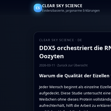
CLEAR SKY SCIENCE
CS
Evidenzbasierte, jargonarme Erklärungen
CLEAR SKY SCIENCE · DE
DDX5 orchestriert die 
Oozyten
2026-03-11
·
Zurück zur Übersicht
Warum die Qualität der Eizellen 
Jeder Mensch beginnt als einzelne Eizelle
aufgedeckt. Diese Studie untersucht ein
Weibchen ohne dieses Protein vollständi
aufrechterhält, hilft die Arbeit zu erklä