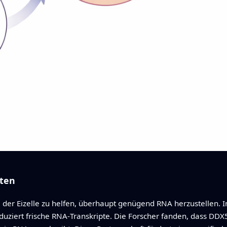
lten
 der Eizelle zu helfen, überhaupt genügend RNA herzustellen.
oduziert frische RNA‑Transkripte. Die Forscher fanden, dass DD