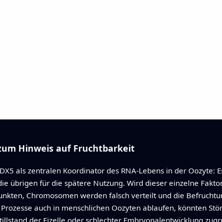
um Hinweis auf Fruchtbarkeit
X5 als zentralen Koordinator des RNA‑Lebens in der Oozyte: Es
ie übrigen für die spätere Nutzung. Wird dieser einzelne Faktor 
unkten, Chromosomen werden falsch verteilt und die Befruchtun
eser Prozesse auch in menschlichen Oozyten ablaufen, könnten S
tillstand der Eizelle oder schlechter Embryonalentwicklung zu