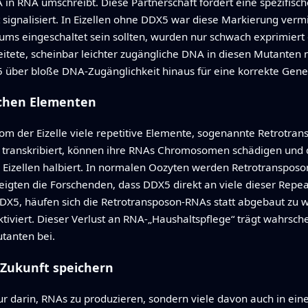
n RNA umschreibt. Diese Partnerschaft fördert eine spezifis
rt signalisiert. In Eizellen ohne DDX5 war diese Markierung ve
s eingeschaltet sein sollten, wurden nur schwach exprimiert o
tete, scheinbar leichter zugängliche DNA in diesen Mutanten n
X5 über bloße DNA‑Zugänglichkeit hinaus für eine korrekte Gene
schen Elementen
 der Eizelle viele repetitive Elemente, sogenannte Retrotran
anskribiert, können ihre RNAs Chromosomen schädigen und die
n Eizellen halbiert. In normalen Oozyten werden Retrotranspo
igten die Forschenden, dass DDX5 direkt an viele dieser Repeat
DDX5, häufen sich die Retrotransposon‑RNAs statt abgebaut zu
iviert. Dieser Verlust an RNA‑„Haushaltspflege“ trägt wahrsc
tanten bei.
 Zukunft speichern
nur darin, RNAs zu produzieren, sondern viele davon auch in ein