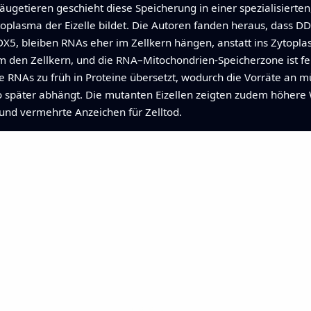
Säugetieren geschieht diese Speicherung in einer spezialisier
oplasma der Eizelle bildet. Die Autoren fanden heraus, dass DD
DDX5, bleiben RNAs eher im Zellkern hängen, anstatt ins Zytopl
den Zellkern, und die RNA–Mitochondrien‑Speicherzone ist fehl
 RNAs zu früh in Proteine übersetzt, wodurch die Vorräte an mü
später abhängt. Die mutanten Eizellen zeigten zudem höhere W
und vermehrte Anzeichen für Zelltod.