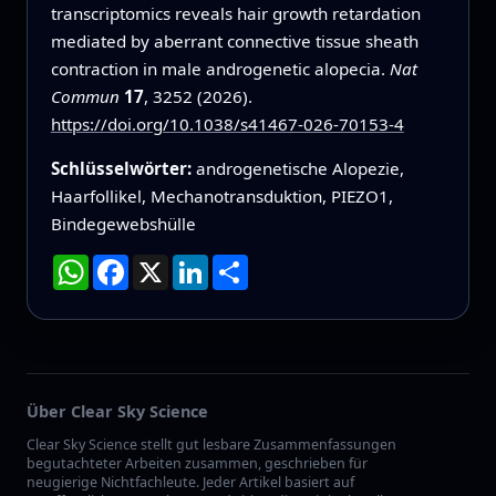
transcriptomics reveals hair growth retardation
mediated by aberrant connective tissue sheath
contraction in male androgenetic alopecia.
Nat
Commun
17
, 3252 (2026).
https://doi.org/10.1038/s41467-026-70153-4
Schlüsselwörter:
androgenetische Alopezie,
Haarfollikel, Mechanotransduktion, PIEZO1,
Bindegewebshülle
WhatsApp
Facebook
X
LinkedIn
Teilen
Über Clear Sky Science
Clear Sky Science stellt gut lesbare Zusammenfassungen
begutachteter Arbeiten zusammen, geschrieben für
neugierige Nichtfachleute. Jeder Artikel basiert auf