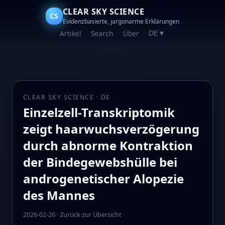
CLEAR SKY SCIENCE
CS
Evidenzbasierte, jargonarme Erklärungen
Artikel
Search
Über
DE
▼
CLEAR SKY SCIENCE · DE
Einzelzell-Transkriptomik
zeigt haarwuchsverzögerung
durch abnorme Kontraktion
der Bindegewebshülle bei
androgenetischer Alopezie
des Mannes
2026-02-26
·
Zurück zur Übersicht