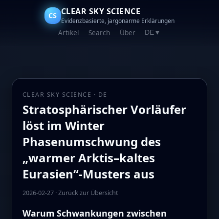
CLEAR SKY SCIENCE
CS
Evidenzbasierte, jargonarme Erklärungen
Artikel
Search
Über
DE
▼
CLEAR SKY SCIENCE · DE
Stratosphärischer Vorläufer
löst im Winter
Phasenumschwung des
„warmer Arktis–kaltes
Eurasien“-Musters aus
2026-02-27
·
Zurück zur Übersicht
Warum Schwankungen zwischen