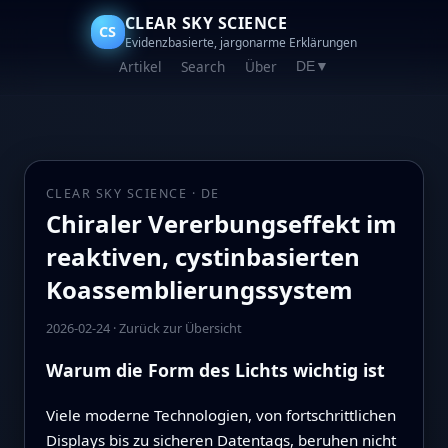
CLEAR SKY SCIENCE
CS
Evidenzbasierte, jargonarme Erklärungen
Artikel
Search
Über
DE
▼
CLEAR SKY SCIENCE · DE
Chiraler Vererbungseffekt im
reaktiven, cystinbasierten
Koassemblierungssystem
2026-02-24
·
Zurück zur Übersicht
Warum die Form des Lichts wichtig ist
Viele moderne Technologien, von fortschrittlichen
Displays bis zu sicheren Datentags, beruhen nicht