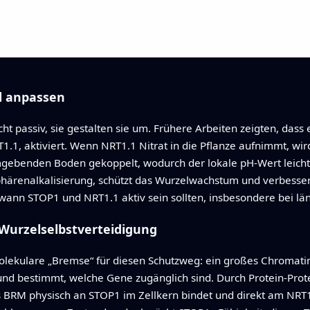
l anpassen
t passiv, sie gestalten sie um. Frühere Arbeiten zeigten, dass
T1.1, aktiviert. Wenn NRT1.1 Nitrat in die Pflanze aufnimmt, wi
ebenden Boden gekoppelt, wodurch der lokale pH‑Wert leicht 
phärenalkalisierung, schützt das Wurzelwachstum und verbessert 
 wann STOP1 und NRT1.1 aktiv sein sollten, insbesondere bei l
 Wurzelselbstverteidigung
e molekulare „Bremse“ für diesen Schutzweg: ein großes Chrom
und bestimmt, welche Gene zugänglich sind. Durch Protein‑Prote
s BRM physisch an STOP1 im Zellkern bindet und direkt am NRT1