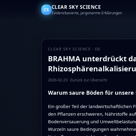
CLEAR SKY SCIENCE
CS
Evidenzbasierte, jargonarme Erklärungen
CLEAR SKY SCIENCE · DE
BRAHMA unterdrückt das
Rhizosphärenalkalisier
2026-02-23
·
Zurück zur Übersicht
Warum saure Böden für unsere 
Ein großer Teil der landwirtschaftliche
den Pflanzen erschweren, Nährstoffe auf
Bodenversauerung und Umweltbelastung je
Wurzeln saure Bedingungen wahrnehmen 