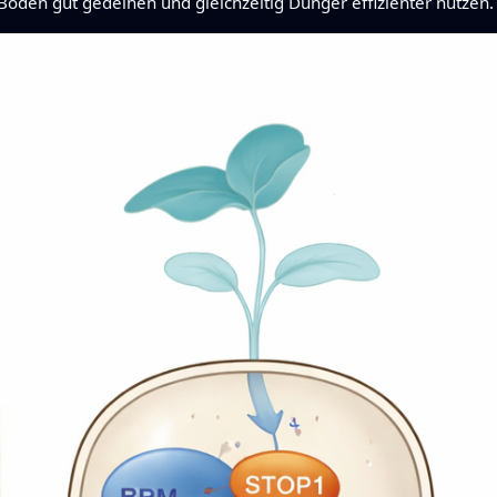
Böden gut gedeihen und gleichzeitig Dünger effizienter nutzen.