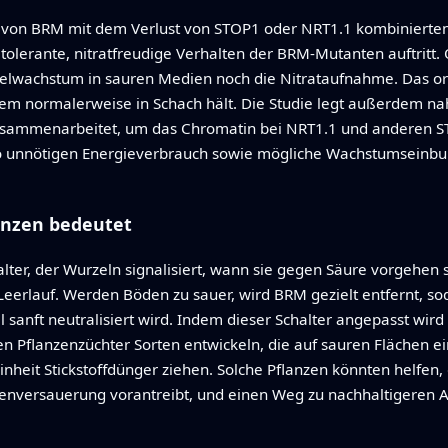
t von BRM mit dem Verlust von STOP1 oder NRT1.1 kombinierten
olerante, nitratfreudige Verhalten der BRM‑Mutanten auftritt
lwachstum in sauren Medien noch die Nitrataufnahme. Das or
em normalerweise in Schach hält. Die Studie legt außerdem n
usammenarbeitet, um das Chromatin bei NRT1.1 und anderen S
 so unnötigen Energieverbrauch sowie mögliche Wachstumseinbu
anzen bedeutet
halter, der Wurzeln signalisiert, wann sie gegen Säure vorgehe
erlauf. Werden Böden zu sauer, wird BRM gezielt entfernt, sod
sanft neutralisiert wird. Indem dieser Schalter angepasst wir
 Pflanzenzüchter Sorten entwickeln, die auf sauren Flächen e
inheit Stickstoffdünger ziehen. Solche Pflanzen könnten helfen,
denversauerung vorantreibt, und einen Weg zu nachhaltigeren