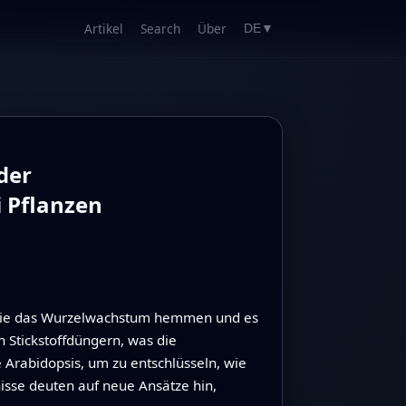
Artikel
Search
Über
DE
▼
der
 Pflanzen
n, die das Wurzelwachstum hemmen und es
 Stickstoffdüngern, was die
Arabidopsis, um zu entschlüsseln, wie
sse deuten auf neue Ansätze hin,