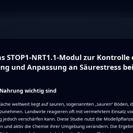
 STOP1‑NRT1.1‑Modul zur Kontrolle 
ung und Anpassung an Säurestress bei
Nahrung wichtig sind
n Fläche weltweit liegt auf sauren, sogenannten „sauren“ Böde
zunehmen. Landwirte reagieren oft mit vermehrtem Einsatz von
doch verschärfen kann. Diese Studie nutzt die Modellpflanze 
und aktiv die Chemie ihrer Umgebung verändern. Die Ergebni