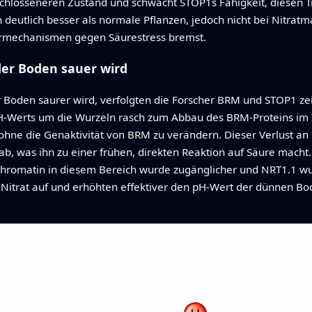
hlosseneren Zustand und schwächt STOP1s Fähigkeit, diesen Tr
utlich besser als normale Pflanzen, jedoch nicht bei Nitratm
ehrmechanismen gegen Säurestress bremst.
er Boden sauer wird
 Boden saurer wird, verfolgten die Forscher BRM und STOP1 zei
H‑Werts um die Wurzeln rasch zum Abbau des BRM‑Proteins im Ze
 ohne die Genaktivität von BRM zu verändern. Dieser Verlust a
 ab, was ihn zu einer frühen, direkten Reaktion auf Säure mach
hromatin in diesem Bereich wurde zugänglicher und NRT1.1 wur
itrat auf und erhöhten effektiver den pH‑Wert der dünnen Bod