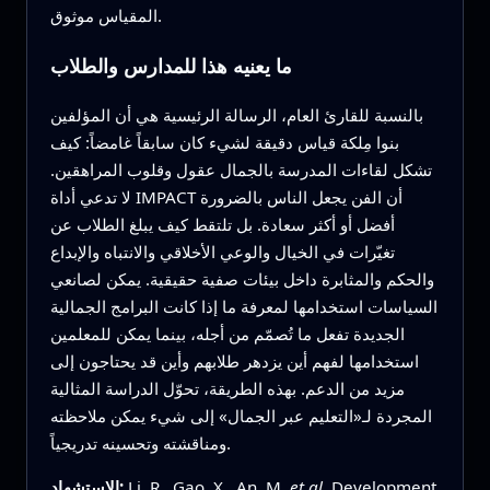
المقياس موثوق.
ما يعنيه هذا للمدارس والطلاب
بالنسبة للقارئ العام، الرسالة الرئيسية هي أن المؤلفين
بنوا مِلكة قياس دقيقة لشيء كان سابقاً غامضاً: كيف
تشكل لقاءات المدرسة بالجمال عقول وقلوب المراهقين.
لا تدعي أداة IMPACT أن الفن يجعل الناس بالضرورة
أفضل أو أكثر سعادة. بل تلتقط كيف يبلغ الطلاب عن
تغيّرات في الخيال والوعي الأخلاقي والانتباه والإبداع
والحكم والمثابرة داخل بيئات صفية حقيقية. يمكن لصانعي
السياسات استخدامها لمعرفة ما إذا كانت البرامج الجمالية
الجديدة تفعل ما تُصمّم من أجله، بينما يمكن للمعلمين
استخدامها لفهم أين يزدهر طلابهم وأين قد يحتاجون إلى
مزيد من الدعم. بهذه الطريقة، تحوّل الدراسة المثالية
المجردة لـ«التعليم عبر الجمال» إلى شيء يمكن ملاحظته
ومناقشته وتحسينه تدريجياً.
Development
et al.
Li, R., Gao, X., An, M.
الاستشهاد: