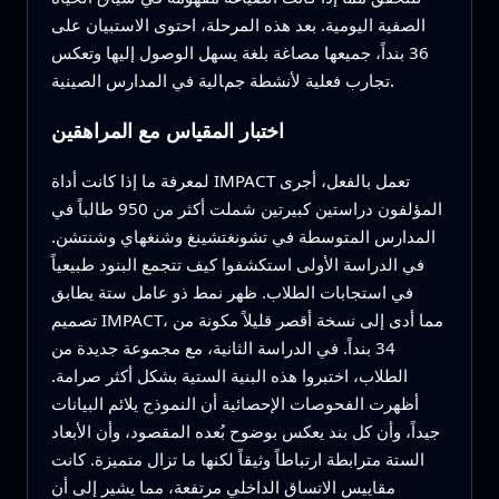
الصفية اليومية. بعد هذه المرحلة، احتوى الاستبيان على
36 بنداً، جميعها مصاغة بلغة يسهل الوصول إليها وتعكس
تجارب فعلية لأنشطة جمالية في المدارس الصينية.
اختبار المقياس مع المراهقين
لمعرفة ما إذا كانت أداة IMPACT تعمل بالفعل، أجرى
المؤلفون دراستين كبيرتين شملت أكثر من 950 طالباً في
المدارس المتوسطة في تشونغتشينغ وشنغهاي وشنتشن.
في الدراسة الأولى استكشفوا كيف تتجمع البنود طبيعياً
في استجابات الطلاب. ظهر نمط ذو عامل ستة يطابق
تصميم IMPACT، مما أدى إلى نسخة أقصر قليلاً مكونة من
34 بنداً. في الدراسة الثانية، مع مجموعة جديدة من
الطلاب، اختبروا هذه البنية الستية بشكل أكثر صرامة.
أظهرت الفحوصات الإحصائية أن النموذج يلائم البيانات
جيداً، وأن كل بند يعكس بوضوح بُعده المقصود، وأن الأبعاد
الستة مترابطة ارتباطاً وثيقاً لكنها ما تزال متميزة. كانت
مقاييس الاتساق الداخلي مرتفعة، مما يشير إلى أن