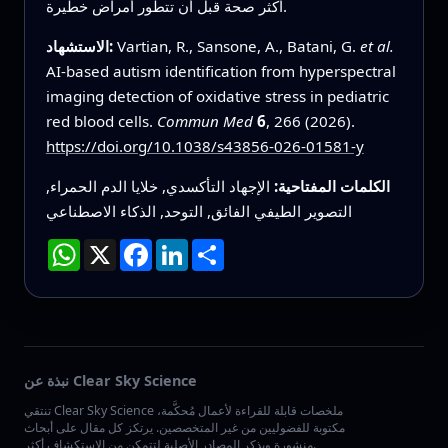
أكثر صحة قبل أن تتطور أمراض خطيرة.
et al.
Vartian, R., Sansone, A., Batani, G.
الاستشهاد:
AI-based autism identification from hyperspectral
imaging detection of oxidative stress in pediatric
red blood cells.
Commun Med
6
, 266 (2026).
https://doi.org/10.1038/s43856-026-01581-y
الكلمات المفتاحية:
الإجهاد التأكسدي, خلايا الدم الحمراء,
التصوير الطيفي الفائق, التوحد, الذكاء الاصطناعي
انشر
LinkedIn
Facebook
X
WhatsApp
نبذة عن Clear Sky Science
تنتقي Clear Sky Science ملخصات قابلة للقراءة لأعمال مُحكَّمة،
مكتوبة للفضوليين من غير المتخصصين. يرتكز كل مقال على أبحاث
منشورة ويذكر المصادر الأصلية لتتمكن من الاستكشاف أكثر.