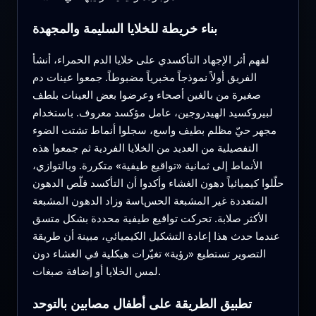
بناء خريطة للخلايا السليمة والمجهدة
لفهم أثر الإجهاد التأكسدي على خلايا الدم الحمراء، أنشأ
الفريق أولاً نموذجاً مخبرياً مضبوطاً. جمعوا عينات دم
صغيرة من بالغين أصحاء وعرضوا بعض العينات بلطف
لبيروكسيد الهيدروجين، عامل مؤكسد معروف. باستخدام
مجهر حيّ مظلم بطيف واسع، سجلوا أنماط تشتت الضوء
التفصيلية من العديد من الخلايا الفردية ثم جمعوا هذه
الأنماط إلى ثمانية «تواقيع طيفية» متكررة. وبالتوازي،
حلّلوا كيميائياً دهون الغشاء وأكدوا أن التأكسد قلّص الدهون
المتعددة غير المشبعة الحساسة وزاد الدهون المشبعة
الأكثر صلابة. تحركت تواقيع طيفية محددة بشكل متسق
عندما حدث هذا إعادة التشكيل الكيميائي، مبينة أن طريقة
التصوير تستطيع «رؤية» تغيّرات هيكلية في الغشاء دون
لمس الخلايا أو إضافة صبغات.
تطبيق الطريقة على أطفال مصابين بالتوحد