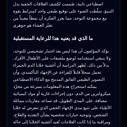
اصطناعي ثانية، صُممت لكشف العلاقات الخفية بدل
التنبؤ، سلّطت الضوء على توقيع طيفي واحد كمترابط بقوة
مع مجموعة التوحد، مما يعزز الفكرة أن نمطاً معيناً من
تغيّر الغشاء هو جوهري.
ما الذي قد يعنيه هذا للرعاية المستقبلية
يؤكد المؤلفون أن هذا ليس بعد اختبار تشخيصي للتوحد،
ولا ينبغي استخدامه لوضع ملصقات على الأطفال الأفراد.
بدلاً من ذلك، تُظهر الدراسة أن أغشية خلايا الدم الحمراء
تحمل سجلاً قابلاً للقراءة عن الإجهاد التأكسدي، وأن
التصوير الطيفي الفائق المدمج مع الذكاء الاصطناعي
يمكنه استخراج هذه المعلومات بسرعة من مجرّد
ميكرولترين من الدم، دون إجراءات غازية أو مواد كيميائية
مضافة. على المدى الطويل، قد تساعد مقاربات مماثلة
الأطباء على تتبع مدى الإجهاد الخفي الذي تتعرض له خلايا
الشخص، وتوجيه خيارات شخصية بشأن التغذية والعلاج،
ومراقبة ما إذا كانت العلاجات تُعيد أغشية الخلايا إلى حالة