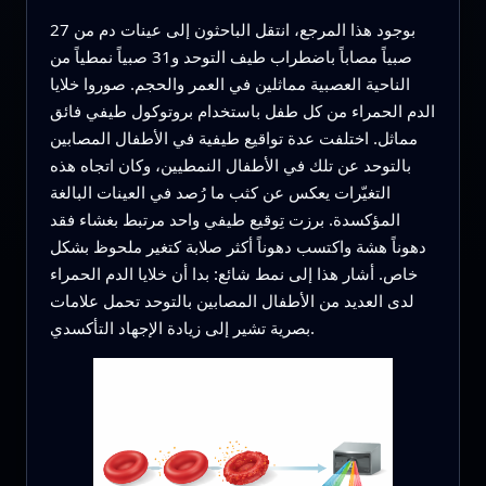
بوجود هذا المرجع، انتقل الباحثون إلى عينات دم من 27
صبياً مصاباً باضطراب طيف التوحد و31 صبياً نمطياً من
الناحية العصبية مماثلين في العمر والحجم. صوروا خلايا
الدم الحمراء من كل طفل باستخدام بروتوكول طيفي فائق
مماثل. اختلفت عدة تواقيع طيفية في الأطفال المصابين
بالتوحد عن تلك في الأطفال النمطيين، وكان اتجاه هذه
التغيّرات يعكس عن كثب ما رُصد في العينات البالغة
المؤكسدة. برزت تِوقيع طيفي واحد مرتبط بغشاء فقد
دهوناً هشة واكتسب دهوناً أكثر صلابة كتغير ملحوظ بشكل
خاص. أشار هذا إلى نمط شائع: بدا أن خلايا الدم الحمراء
لدى العديد من الأطفال المصابين بالتوحد تحمل علامات
بصرية تشير إلى زيادة الإجهاد التأكسدي.