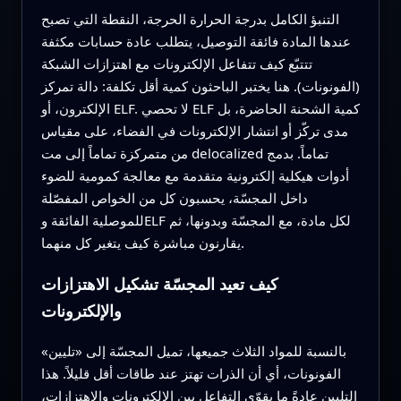
التنبؤ الكامل بدرجة الحرارة الحرجة، النقطة التي تصبح
عندها المادة فائقة التوصيل، يتطلب عادة حسابات مكثفة
تتتبّع كيف تتفاعل الإلكترونات مع اهتزازات الشبكة
(الفونونات). هنا يختبر الباحثون كمية أقل تكلفة: دالة تمركز
الإلكترون، أو ELF. لا تحصي ELF كمية الشحنة الحاضرة، بل
مدى تركّز أو انتشار الإلكترونات في الفضاء، على مقياس
من متمركزة تماماً إلى مت delocalized تماماً. بدمج
أدوات هيكلية إلكترونية متقدمة مع معالجة كمومية للضوء
داخل المجسّة، يحسبون كل من الخواص المفصّلة
للموصلية الفائقة وELF لكل مادة، مع المجسّة وبدونها، ثم
يقارنون مباشرة كيف يتغير كل منهما.
كيف تعيد المجسّة تشكيل الاهتزازات
والإلكترونات
بالنسبة للمواد الثلاث جميعها، تميل المجسّة إلى «تليين»
الفونونات، أي أن الذرات تهتز عند طاقات أقل قليلاً. هذا
التليين عادةً ما يقوّي التفاعل بين الإلكترونات والاهتزازات،