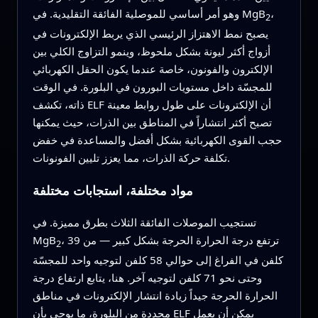
،
وهو أمر أساسي للموصلية الفائقة التقليدية. في MgB
2
يصبح نمط الاهتزاز الرئيسي الذي يربط الإلكترونات في
أزواج أكثر ليونة بشكل ملحوظ، وينمو التزاوج الكلي بين
الإلكترون والفونون، خاصة عندما يكون الحقل الكهربائي
للمجسّة داخل مستويات البورون في البلورة. في الوقت
ذاته، تكشف ELF أن الإلكترونات على طول روابط معينة
تصبح أكثر انتشاراً في المناطق بين الذرات، حيث يمكنها
حجب القوى الكهربائية بشكل أفضل والمساعدة في خفض
تكلفة حركة الذرات، مما يعزز تليين الفونونات.
مواد مختلفة، استجابات مختلفة
تستجيب الموصلات الفائقة الثلاث بطرق مميزة. في
، ترتفع درجة الحرارة الحرجة بشكل كبير — من 39
MgB
2
كلفن في الفراغ إلى حوالي 58 كلفن لتوجيه واحد للمجسّة
وحتى نحو 71 كلفن لتوجيه آخر. هنا، يتابع ارتفاع درجة
الحرارة الحرجة جيداً زيادة انتشار الإلكترونات في مناطق
محددة من البلورة، ما يوحي بأن ELF يمكن أن يعمل