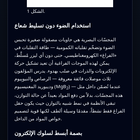
الشكل 1.
استخدام الضوء دون تسليط شعاع
المجسّات البصرية هي حاويات مصقولة صغيرة تحبس
الضوء وتضخّم تقلباته الكمومية — طاقة التقلبات في
«الفراغ» الكهرومغناطيسي. حتى دون أي ليزر مُسلَّط،
يمكن لهذه الموجات الفراغية أن تعيد تشكيل حركة
الإلكترونات والذرات في صلب بهدوء. يدرس المؤلفون
ثلاث موصلات فائقة معروفة — الرصاص والنيوبِيوم
) — عندما تُضمّن داخل مثل
وديبوريد المغنيسيوم (MgB
2
هذه المجسّات. بدلاً من دفع المواد بعيداً عن حالة التوازن،
تبقى الأنظمة في نمط شبيه بالتوازن حيث يكون حقل
الفراغ فقط نشطاً، مقدمًا وسيلة ألطف لكنها قوية لتصميم
خواص المواد من الداخل.
بصمة أبسط لسلوك الإلكترون