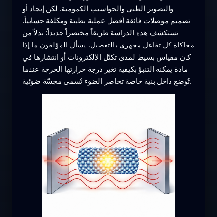
والتصوير الطبي والحواسيب الكمومية. لكن إيجاد أو
تصميم موصلات فائقة أفضل عملية بطيئة ومكلفة حسابياً.
تستكشف هذه الدراسة طريقاً مختصراً جديداً: بدلاً من
محاكاة كل تفاعل مجهري بالتفصيل، يسأل المؤلفون ما إذا
كان مقياس بسيط لمدى تكتّل الإلكترونات أو انتشارها في
مادة يمكنه التنبؤ بكيفية تغير درجة حرارتها الحرجة عندما
تُوضع داخل بنية خاصة تحاصر الضوء تُسمى مجسّة ضوئية.