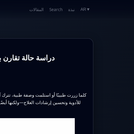
نبذة
Search
المقالات
AR
▼
دراسة حالة تقارن بي
كلما زررت طبيبًا أو استلمت وصفة طبية، تترك آ
للأدوية وتحسين إرشادات العلاج—ولكنها أيض