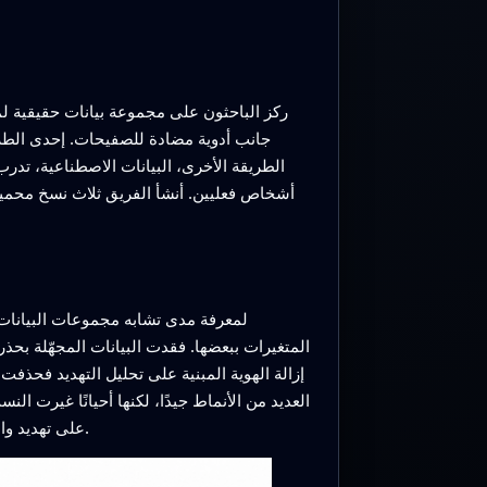
ركز الباحثون على مجموعة بيانات حقيقية لم
جانب أدوية مضادة للصفيحات. إحدى الطرق،
الطريقة الأخرى، البيانات الاصطناعية، تدرب
أشخاص فعليين. أنشأ الفريق ثلاث نسخ محمية
لمعرفة مدى تشابه مجموعات البيانات 
المتغيرات ببعضها. فقدت البيانات المجهّلة بح
إزالة الهوية المبنية على تحليل التهديد ف
العديد من الأنماط جيدًا، لكنها أحيانًا غيرت ال
على تهديد والبيانات الاصطناعية تشابهًا قويًا إجماليًا مع البيانات الأصلية، بينما بدت النسخة المجهّلة الصارمة الأقل شبهاً بمصدر البيانات.