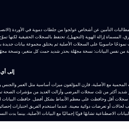
طالبات التأمين عن أشخاص عولجوا من جلطات دموية في الأوردة (الانصمام
 المسماة إزالة الهوية (التجهيل)، تحتفظ بالسجلات الحقيقية لكنها تموّج
 نموذجًا حاسوبيًا على السجلات الأصلية ثم يختلق مجموعة بيانات جديدة بال
 من نفس البيانات: نسخة مجهّلة بحذر شديد حمت كل متغير، ونسخة مجهّلة 
إلى أي
المحمية مع الأصلية، قارن المؤلفون ميزات أساسية مثل العمر والجنس وال
ذر شديد أكثر من ثلث سجلات المرضى وأزالت العديد من مؤشرات الصحة تمامً
حذفت سجلات أقل وحافظت على معظم الأنماط بشكل أفضل. حافظت البيانات
نسب لحالات أو تعرضات دوائية معينة. عندما استخدم الفريق اختبارات إحصائية