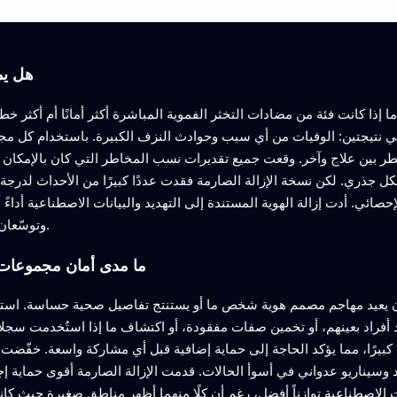
هل يم
ا إذا كانت فئة من مضادات التخثر الفموية المباشرة أكثر أمانًا أم أكثر خ
 نتيجتين: الوفيات من أي سبب وحوادث النزف الكبيرة. باستخدام كل مجم
طر بين علاج وآخر. وقعت جميع تقديرات نسب المخاطر التي كان بالإمكان ح
ل جذري. لكن نسخة الإزالة الصارمة فقدت عددًا كبيرًا من الأحداث لدرجة
ائي. أدت إزالة الهوية المستندة إلى التهديد والبيانات الاصطناعية أداءً 
وتوسّعان أشرطة الخطأ، لا سيما للأحداث النزفية النادرة.
ما مدى أمان مجموعات ا
 يعيد مهاجم مصمم هوية شخص ما أو يستنتج تفاصيل صحية حساسة. استخدم
 أفراد بعينهم، أو تخمين صفات مفقودة، أو اكتشاف ما إذا استُخدمت سجل
ا كبيرًا، مما يؤكد الحاجة إلى حماية إضافية قبل أي مشاركة واسعة. خفّض
سيناريو عدواني في أسوأ الحالات. قدمت الإزالة الصارمة أقوى حماية إج
انات الاصطناعية توازناً أفضل، رغم أن كلًا منهما أظهر مناطق صغيرة حيث 