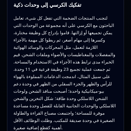
تفكيك الكرسي إلى وحدات ذكية
لتجنب المنتجات الضخمة التي تفعل كل شيء، تعامل
الباحثون مع الكرسي على أنه مجموعة من الوحدات التي
يمكن تجميعها أو إزالتها. قاموا بإدراج كل وظيفة مختارة،
وكسرها إلى مهام أصغر، ثم ربطوا كل مهمة بالأجزاء
اللازمة لتعمل، مثل المحركات والوسائد الهوائية
والمفصلات والمغناطيسات والأضواء وملفات الشحن. قيم
الخبراء مدى ترابط هذه الأجزاء في الاستخدام والمساحة.
ثم جمعت عملية تجميع 23 وظيفة فرعية في 11 وحدة.
على سبيل المثال، اندمجت الدعامات المملوءة بالهواء
للرأس والظهر والجزء السفلي من الظهر في وحدة دعم
بيو-ميكانيكية واحدة؛ أصبحت منافذ الشحن ولوحات
الشحن اللاسلكي وحدة طاقة؛ شكل التخزين والشحن
اللاسلكي والوحدات الجانبية القابلة للفصل وحدة مساعدة
موفرة للمساحة؛ واجتمعت مصباح القراءة والطاولة
الصغيرة في وحدة صديقة للمكتب. وظلت الوظائف الأقل
أهمية كقطع إضافية صغيرة.