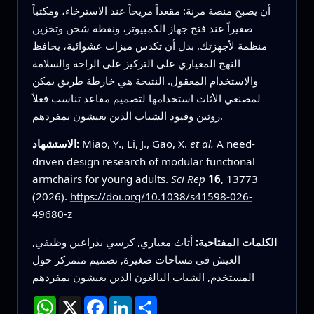
أن يصبح منصة مرنة: مقعداً مريحاً عند الاسترخاء، ومكتباً
صغيراً عند فتح جهاز الكمبيوتر، ونقطة شحن وتخزين
منظمة لأجهزتك. بدل أن تكدس ميزات عشوائية، يحافظ
النهج المعياري على التركيز على الراحة والسلامة
والاستخدام المعقول. النتيجة هي خارطة طريق يمكن
لمصنعي الأثاث استخدامها لتصميم مقاعد تناسب فعلاً
روتين وقيود الشباب الذين يعيشون بمفردهم.
A need-
et al.
Miao, Y., Li, J., Gao, X.
الاستشهاد:
driven design research of modular functional
armchairs for young adults.
Sci Rep
16
, 13773
(2026).
https://doi.org/10.1038/s41598-026-
49680-z
الكلمات المفتاحية:
أثاث معياري, كرسي بذراعين وظيفي,
العيش في مساحات صغيرة, تصميم متمركز حول
المستخدم, الشباب البالغون الذين يعيشون بمفردهم
انشر
LinkedIn
Facebook
X
WhatsApp