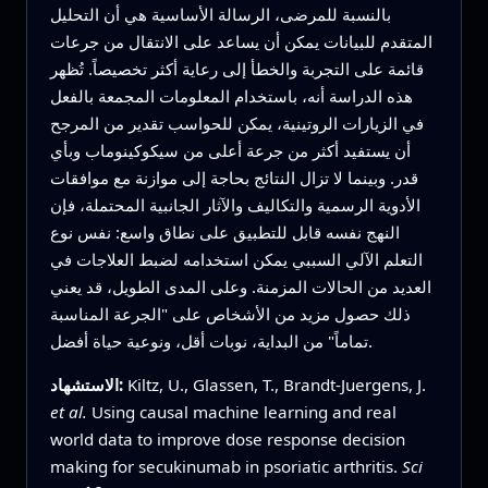
بالنسبة للمرضى، الرسالة الأساسية هي أن التحليل
المتقدم للبيانات يمكن أن يساعد على الانتقال من جرعات
قائمة على التجربة والخطأ إلى رعاية أكثر تخصيصاً. تُظهر
هذه الدراسة أنه، باستخدام المعلومات المجمعة بالفعل
في الزيارات الروتينية، يمكن للحواسب تقدير من المرجح
أن يستفيد أكثر من جرعة أعلى من سيكوكينوماب وبأي
قدر. وبينما لا تزال النتائج بحاجة إلى موازنة مع موافقات
الأدوية الرسمية والتكاليف والآثار الجانبية المحتملة، فإن
النهج نفسه قابل للتطبيق على نطاق واسع: نفس نوع
التعلم الآلي السببي يمكن استخدامه لضبط العلاجات في
العديد من الحالات المزمنة. وعلى المدى الطويل، قد يعني
ذلك حصول مزيد من الأشخاص على "الجرعة المناسبة
تماماً" من البداية، نوبات أقل، ونوعية حياة أفضل.
Kiltz, U., Glassen, T., Brandt-Juergens, J.
الاستشهاد:
et al.
Using causal machine learning and real
world data to improve dose response decision
making for secukinumab in psoriatic arthritis.
Sci