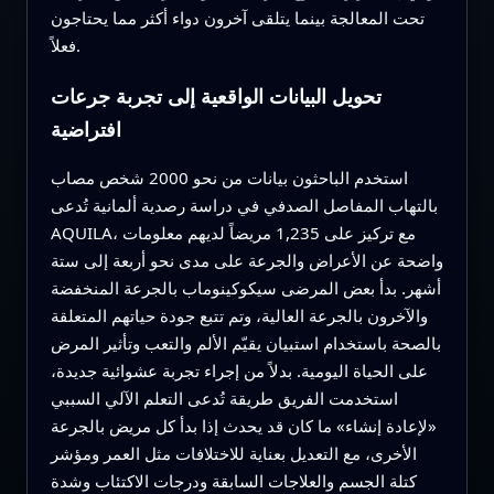
تحت المعالجة بينما يتلقى آخرون دواء أكثر مما يحتاجون
فعلاً.
تحويل البيانات الواقعية إلى تجربة جرعات
افتراضية
استخدم الباحثون بيانات من نحو 2000 شخص مصاب
بالتهاب المفاصل الصدفي في دراسة رصدية ألمانية تُدعى
AQUILA، مع تركيز على 1,235 مريضاً لديهم معلومات
واضحة عن الأعراض والجرعة على مدى نحو أربعة إلى ستة
أشهر. بدأ بعض المرضى سيكوكينوماب بالجرعة المنخفضة
والآخرون بالجرعة العالية، وتم تتبع جودة حياتهم المتعلقة
بالصحة باستخدام استبيان يقيّم الألم والتعب وتأثير المرض
على الحياة اليومية. بدلاً من إجراء تجربة عشوائية جديدة،
استخدمت الفريق طريقة تُدعى التعلم الآلي السببي
«لإعادة إنشاء» ما كان قد يحدث إذا بدأ كل مريض بالجرعة
الأخرى، مع التعديل بعناية للاختلافات مثل العمر ومؤشر
كتلة الجسم والعلاجات السابقة ودرجات الاكتئاب وشدة