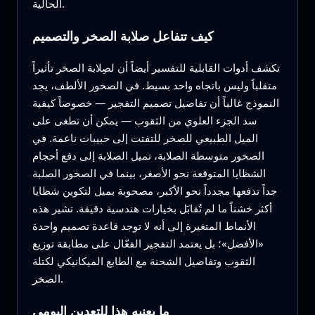
الحالية.
كيف تتفاعل صلابة الصخر والتصميم
تكشف أدوات القابلية للتفسير أيضاً أن لصِلابة الصخر تأثيراً
متقلباً وليس باتجاه واحد بسيط. في الصخور الألطف، يجد
النموذج غالباً أن تفاصيل تصميم التفجير — خصوصاً كيفية
سد الجزء العلوي من الثقوب — يمكن أن تطغى على
الميل الطبيعي للصخر للتفتت إلى حبيبات ناعمة. في
الصخور متوسطة الصلابة، تميل الصلابة إلى دفع أحجام
الشظايا المتوقعة نحو الأصغر، بينما في الصخور الصلبة
جداً تدفعها مجدداً نحو الأكبر، مصحوبة بميل لتكوين شظايا
أكثر خشناً ما لم تُقابَل بخيارات هندسية دقيقة. تشير هذه
الأنماط المتغيرة إلى أنه لا توجد قاعدة تصميم واحدة
«الأفضل»؛ بل يعتمد التفجير الفعّال على مطابقة توزيع
الثقوب وتفاصيل الشحنة مع الطابع الميكانيكي لكتلة
الصخر.
ما يعنيه هذا للتعدين اليومي