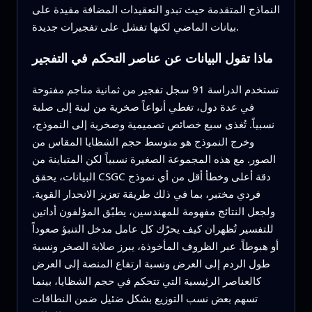
النماذج المتقدمة حيث تبدو التعقيدات المضافة مفيدة على
بيانات الماضي لكنها تفشل على تفجيرات جديدة.
ماذا تقول البيانات عن عناصر التحكم في التفجير
تستخدم الدراسة 91 سجل تفجير من ثمانية مناجم مفتوحة
في عدة دول، تغطي أنواعاً صخرية من لينة إلى صلبة
نسبياً. تُغذى سبع خصائص تصميمية وصخرية إلى النموذج،
وخرج النموذج هو متوسط حجم الشظايا المقاس من
الصور. مع هذه المجموعة الصغيرة نسبياً لكن المتباينة من
البيانات، يحقق CSGC دقة أعلى وخطأ أقل من أي نموذج
فردي مختبر، بما في ذلك طريقة تعزيز الانحدار القوية.
ولجعل النتائج مفهومة للمهندسين، يطبّق المؤلفون أداتين
للتفسير تُظهران كيف يحرّك كل عامل مدخل التنبؤ صعوداً
أو هبوطاً. عبر الظروف المأخوذة، يبرز صلابة الصخر ونسبة
طول الردم إلى العرض ونسبة ارتفاع المنصة إلى العرض
كالعناصر الرئيسية التي تتحكم في حجم الشظايا، بينما
تسهم بعض نسب التوزيع بشكل ضئيل ضمن النطاقات