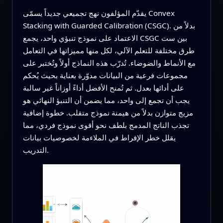
يقدّم المؤلفون نهج تجميعي جديداً يسمّى Convex
Stacking with Guarded Calibration (CSGC). بدلاً من
الاعتماد على نموذج تنبؤي واحد، يجمع CSGC بين ست
طرق مختلفة للتعلم الآلي، لكل منها مميزاتها في التعامل
مع الأنماط والضوضاء. تُدرّب هذه النماذج أولاً وتُختبر على
مجموعات فرعية من البيانات مدوّرة بعناية بحيث يُحكم
على أدائها بعدل. ثم تُمنح الأفضل أداءً أوزاناً غير سالبة
يجب أن تجمع إلى واحد، مما يضمن أن التنبؤ النهائي هو
مزيج متوازن بدلاً من هيمنة نموذج متقلب. خطوة إضافية
تجذب الناتج المدمج بلطف نحو أقوى نموذج فردي، مما
يقلل خطر الإفراط في الملاءمة لخصوصيات بيانات
التدريب.