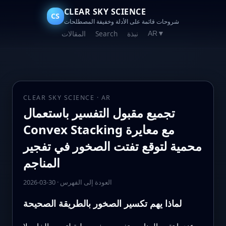
CLEAR SKY SCIENCE
CS
شروحات قائمة على الأدلة وخفيفة المصطلحات
نبذة
Search
المقالات
AR
▼
CLEAR SKY SCIENCE · AR
تجميع مقبول التفسير باستعمال
Convex Stacking مع معايرة
محمية لتوقع تفتت الصخور في تفجير
المناجم
العودة إلى الفهرس
·
2026-03-30
لماذا يهم تكسير الصخور بالطريقة الصحيحة
عندما تقوم المناجم بتفجير صخور صلبة لتحرير الخام، لا