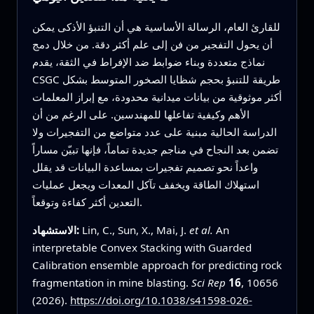
للقارئ العام، الرسالة الأساسية هي أن التنبؤ الأذكى يمكن
أن يحول التفجير من فن إلى علم أكثر دقة. من خلال دمج
نماذج متعددة وبناء ضوابط ضد الإفراط في الثقة، يقدم
CSGC طريقة للتنبؤ بحجم شظايا الصخور المتوسط بشكل
أكثر موثوقية من بيانات ميدانية محدودة، مع إبراز المعلمات
الأهم وكيفية تفاعلها للمهندسين. على الرغم من أن
الدراسة الحالية مبنية على عدد متواضع من التفجيرات ولا
تضمن بعد النجاح في مناجم جديدة تماماً، فإنها تبيّن مساراً
واعداً نحو تصميم تفجيرات بمساعدة البيانات قد يقلل
استهلاك الطاقة ويخفف تآكل المعدات ويجعل عمليات
التعدين أكثر كفاءة وتوقعاً.
An
et al.
Lin, C., Sun, X., Mai, J.
الاستشهاد:
interpretable Convex Stacking with Guarded
Calibration ensemble approach for predicting rock
fragmentation in mine blasting.
Sci Rep
16
, 10656
(2026).
https://doi.org/10.1038/s41598-026-