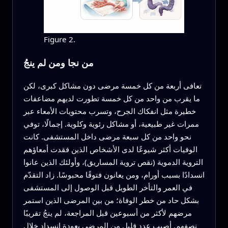
Figure 2.
من نجا ومن لم ينجُ
تعافى أربعة من كل خمسة مرضى دون مشاكل كبرى، لكن
ما يقرب من واحد من كل خمسة تطورت لديهم مضاعفات
خطيرة مثل انفكاك الجرح، وتسرب محتويات الأمعاء عبر
ممرات غير طبيعية، أو مشاكل رئوية وكلوية. إجمالًا، توفي
نحو واحد من كل سبعة مرضى داخل المستشفى. كانت
الوفيات أكثر شيوعًا لدى الأشخاص الذين فقدت أمعاؤهم
التروية الدموية (نقص تروية المساريق)، وأولئك الذين عانوا
انسدادًا بسبب أورام، ومن يعانون فتوقًا محبوسًا. زاد التقدّم
في العمر والتأخر الطويل قبل الوصول إلى المستشفى
بشكل حاد من خطر الوفاة؛ من بين المرضى الذين استمر
مرضهم لأكثر من أسبوعين قبل المراجعة، لم ينجُ تقريبًا
نصفهم. أصيب عدد قليل من المرضى بعودة انسداد خلال