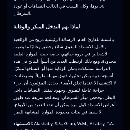
30 يومًا، وكان السبب في الغالب التصاقات أو عودة
السرطان.
لماذا يهم التدخل المبكر والوقاية
بالنسبة للقارئ العام، الرسالة الرئيسية مزيج من الواقعية
والأمل. الانسداد المعوي شائع وخطير وغالبًا ما يصيب
الأشخاص في ذروة حياتهم، خاصة حيث الموارد الطبية
محدودة. ومع ذلك، ارتبطت العديد من أسوأ النتائج في هذه
الدراسة بمشكلات يمكن الوقاية منها أو اكتشافها مبكرًا:
أنسجة ندبية يمكن تجنّبها، فتوق مهملة طويلاً، وسرطانات
لا تُكتشف إلا عندما تغلق الأمعاء. يجادل المؤلفون أن إجراء
جراحة عاجلة للفتوق، وجهود لتقليل التصاقات داخل
البطن، وفحص مبكّر للسرطان، ومعالجة سريعة عند ظهور
أعراض الانسداد لأول مرة يمكن أن تنقذ العديد من الأرواح،
لا سيما في بيئات محدودة الموارد المشابهة لليمن.
Alashaby, S.S., Gilan, W.M., Al-absy, T.A.
الاستشهاد: