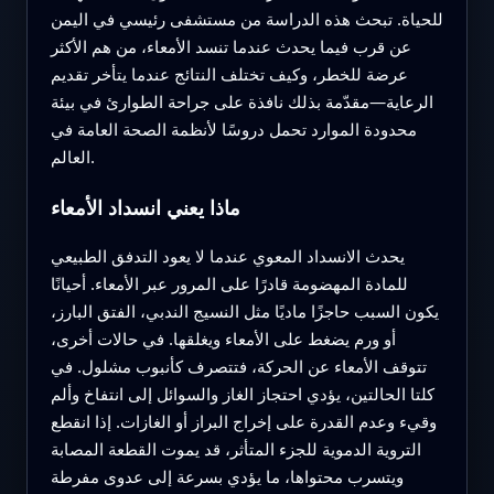
للحياة. تبحث هذه الدراسة من مستشفى رئيسي في اليمن
عن قرب فيما يحدث عندما تنسد الأمعاء، من هم الأكثر
عرضة للخطر، وكيف تختلف النتائج عندما يتأخر تقديم
الرعاية—مقدّمة بذلك نافذة على جراحة الطوارئ في بيئة
محدودة الموارد تحمل دروسًا لأنظمة الصحة العامة في
العالم.
ماذا يعني انسداد الأمعاء
يحدث الانسداد المعوي عندما لا يعود التدفق الطبيعي
للمادة المهضومة قادرًا على المرور عبر الأمعاء. أحيانًا
يكون السبب حاجزًا ماديًا مثل النسيج الندبي، الفتق البارز،
أو ورم يضغط على الأمعاء ويغلقها. في حالات أخرى،
تتوقف الأمعاء عن الحركة، فتتصرف كأنبوب مشلول. في
كلتا الحالتين، يؤدي احتجاز الغاز والسوائل إلى انتفاخ وألم
وقيء وعدم القدرة على إخراج البراز أو الغازات. إذا انقطع
التروية الدموية للجزء المتأثر، قد يموت القطعة المصابة
ويتسرب محتواها، ما يؤدي بسرعة إلى عدوى مفرطة