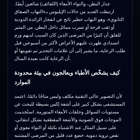
جدار البطن، والتواء الأمعاء (اللفائف) شائعين أيضًا.
ارتبطت العديد من حالات الإيليوس بـ«التهاب الصفاق
الثانوي»، وهو التهاب خطير ناتج عن انفجار الزائدة الدودية
أو ثقب قرحة أو تسرب مماثل داخل البطن. من المثير
للقلق أن كثيرًا من المرضى الذين كان السبب لديهم ورم
انسدادي ظهرت عليهم الأعراض لأكثر من أسبوعين قبل
طلب الرعاية، ما يشير إلى أن علامات التحذير تم تفويتها أو
أن الرعاية كانت بعيدة المنال.
كيف يشخّص الأطباء ويعالجون في بيئة محدودة
الموارد
لأن التصوير عالي التقنية مكلف وليس متاحًا دائمًا، اعتمد
المستشفى بشكل كبير على أشعة إكس بسيطة للبحث عن
مستويات السوائل وحلقات الأمعاء المتورمة. استُخدمت
الموجات فوق الصوتية والأشعة المقطعية بشكل انتقائي،
على سبيل المثال عند الاشتباه بكتلة أو التواء معوي أو
نقص تروية دموية. خضع عدد قليل من المرضى المشتبه