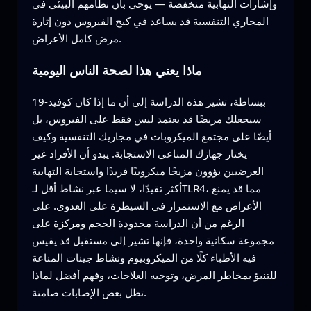
وإشارات التهابية منخفضة — يوحي بأن نظامهم البيئي في
المجاري التنفسية قد يساعد في كبح الفيروس دون إثارة
مرض كامل الأعراض.
ماذا يعني هذا لصحة الناس اليومية
ببساطة، تشير هذه الدراسة إلى أن ما إذا كان كوفيد-19
سيجعلك مريضًا قد يعتمد ليس فقط على الفيروس، بل
أيضًا على مجتمع الميكروبات في مجاريك التنفسية وكيف
يختار جهازك المناعي الاستجابة. يبدو أن الأفراد غير
العرضيين يؤوون مزيجًا ميكروبيًا فريدًا واستجابة التهابية
أكثر تقيدًا، لا سيما عبر نشاط أقل لـTLR4، مما قد يمنع
الأعراض مع الاستمرار في السيطرة على العدوى. على
الرغم من أن الدراسة محدودة الحجم ومركزة على
مجموعة سكانية واحدة، فإنها تشير إلى مستقبل قد يقيس
فيه الأطباء كلًا من الميكروبيوم ونشاط جينات المناعة
للتنبؤ بمخاطر المرض، وتوجيه العلاجات، وفهم أفضل لماذا
تظل بعض الإصابات صامتة.