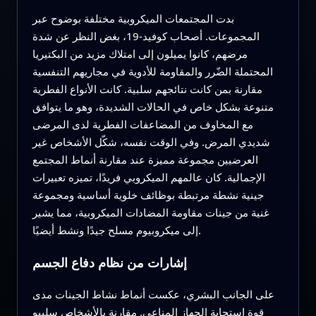
بدت المجتمعات الميكروبية مختلفة بوضوح عبر
المجموعات. أصحاب كوفيد-19، بغض النظر عن شدة
مرضهم، كانوا يميلون إلى امتلاك مزيد من البكتيريا
المحتملة الضّرر والمقاومة للأدوية في مجاريهم التنفسية
مقارنة بمن كانت نتائجهم سلبية. كانت الأنواع الفطرية
متنوعة بشكل خاص في الحالات الشديدة، وهو ما يتوافق
مع المخاوف من المضاعفات الفطرية لدى المرضى
شديدي المرض. وفي الوقت نفسه، شكّل الأشخاص غير
العرضيين مجموعة مميزة عند مقارنة أنماط المجتمع
الإجمالية. كان عالمهم الميكروبي فريدًا، تميزه تعبيرات
جينية نشطة مرتبطة بوظائف خلوية أساسية ومجموعة
غنية من جينات مقاومة المضادات الميكروبية، مما يشير
إلى ميكروبيوم مسلح جيدًا ونشط أيضيًا.
إشارات من نظام دفاع الجسم
على الجانب البشري، عكست أنماط نشاط الجينات مدى
قوة استجابة الجهاز المناعي. مقارنة بالأشخاص سلبيو