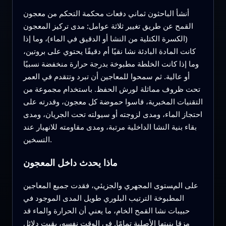
أنشأ الباحثون ثماني دفعات محكمة التحكم من معجون
القمح عن طريق تغيير ثلاثة عوامل: مدى تركيز المعجون
(الكسرة الكتلية من النشا أو الدقيق في الماء)، وما إذا
كانت المادة البادئة نشا نقيًا أم دقيقًا يحتوي على بروتين،
وما إذا كانت الخلطة مطبوخة بدرجة حرارة منخفضة نسبيًا
أو عالية. ثم سمحوا للمعاجين أن تبرد وتتقدم في العمر
تحت ظروف مماثلة لورش الحفظ. باستخدام مجموعة من
التقنيات المخبرية، قاسوا حموضة كل معجون، وقدرته على
احتجاز الماء، ومدى لزوجته أو سيولته تحت الجريان، ومدى
بقاء بنية النشا الداخلية مرتبة، ومدى مقاومته للانهيار عند
التسخين.
ماذا يحدث داخل المعجون
على المستوى المجهري والجزيئي، فقدت جميع المعاجين
المطبوخة الترتيب البلوري طويل المدى الموجود في
حبيبات نشا القمح الخام، ما يعني أن الحرارة والماء قد
مزقا بنيتها الأصلية تمامًا. في الوقت نفسه، بقيت دلائل