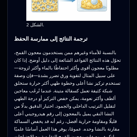
الشكل 2.
ترجمة النتائج إلى ممارسة الحفظ
بالنسبة للأمناء وغيرهم ممن يستخدمون معجون القمح،
تحوّل هذه النتائج القواعد الشائعة إلى دليل أوضح. إذا كان
مطلوبًا معجون أقوى وأكثر احتفاظًا بالماء وأكثر لزوجة—
على سبيل المثال لتقوية ورق تضرر بشدة—فإن وصفة
تستخدم تركيز نشا أعلى وخطوة طهي أكثر حرارة ستخلق
شبكة كثيفة تعمل كسقالة متينة. عندما تُرغَب معاجين
ألطف وأكثر نعومة، يمكن خفض التركيز أو درجة الطهي
لتقليل الترتيب الداخلي والجمود. اختيار الدقيق بدلًا من
النشا النقي يميل بالمعجون إلى رقم هيدروجيني أعلى
قليلًا ومقاومة حرارية أفضل، رغم أنه قد يخفض السماكة
مقارنة بالنشا وحده. عمومًا، يوفر هذا العمل أساسًا علميًا
لتكييف وصفات معجون القمح التقليدية مع الاحتياجات