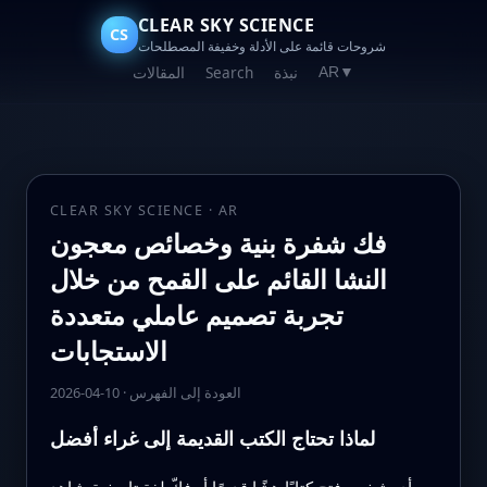
CLEAR SKY SCIENCE
CS
شروحات قائمة على الأدلة وخفيفة المصطلحات
نبذة
Search
المقالات
AR
▼
CLEAR SKY SCIENCE · AR
فك شفرة بنية وخصائص معجون
النشا القائم على القمح من خلال
تجربة تصميم عاملي متعددة
الاستجابات
العودة إلى الفهرس
·
2026-04-10
لماذا تحتاج الكتب القديمة إلى غراء أفضل
أي شخص فتح كتابًا هشًا قديمًا أو فكّ لفة تاريخية شاهد