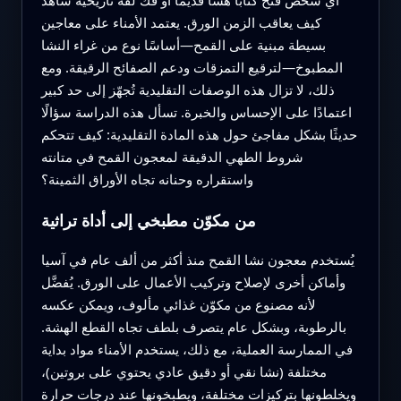
كيف يعاقب الزمن الورق. يعتمد الأمناء على معاجين
بسيطة مبنية على القمح—أساسًا نوع من غراء النشا
المطبوخ—لترقيع التمزقات ودعم الصفائح الرقيقة. ومع
ذلك، لا تزال هذه الوصفات التقليدية تُجهّز إلى حد كبير
اعتمادًا على الإحساس والخبرة. تسأل هذه الدراسة سؤالًا
حديثًا بشكل مفاجئ حول هذه المادة التقليدية: كيف تتحكم
شروط الطهي الدقيقة لمعجون القمح في متانته
واستقراره وحنانه تجاه الأوراق الثمينة؟
من مكوّن مطبخي إلى أداة تراثية
يُستخدم معجون نشا القمح منذ أكثر من ألف عام في آسيا
وأماكن أخرى لإصلاح وتركيب الأعمال على الورق. يُفضَّل
لأنه مصنوع من مكوّن غذائي مألوف، ويمكن عكسه
بالرطوبة، وبشكل عام يتصرف بلطف تجاه القطع الهشة.
في الممارسة العملية، مع ذلك، يستخدم الأمناء مواد بداية
مختلفة (نشا نقي أو دقيق عادي يحتوي على بروتين)،
ويخلطونها بتركيزات مختلفة، ويطبخونها عند درجات حرارة