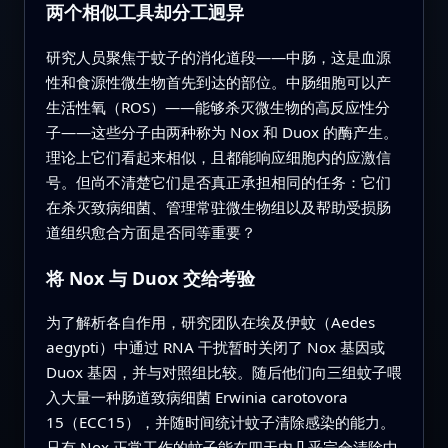
两个相似工具却分工迥异
研究人员聚焦于蚊子的消化道段——中肠，这是血源
性和食源性微生物首先到达的部位。中肠细胞可以产
生活性氧（ROS）——能够杀灭微生物的高反应性分
子——这些分子由两种称为 Nox 和 Duox 的酶产生。
理论上它们看起来相似，且都能响应细胞内的应激信
号。但尚不清楚它们是否真正承担相同的任务：它们
在杀灭致病细菌、管理常驻微生物组以及帮助受损肠
道组织愈合方面是否同等重要？
将 Nox 与 Duox 交给考验
为了解析各自作用，研究团队在埃及伊蚊（Aedes
aegypti）中通过 RNA 干扰暂时关闭了 Nox 基因或
Duox 基因，并与对照组比较。随后他们向三组蚊子喂
入大量一种肠道致病细菌 Erwinia carotovora
15（ECC15），并随时间统计蚊子清除感染的能力。
只有 Nox 正常工作的蚊子能在四天内几乎完全清除中