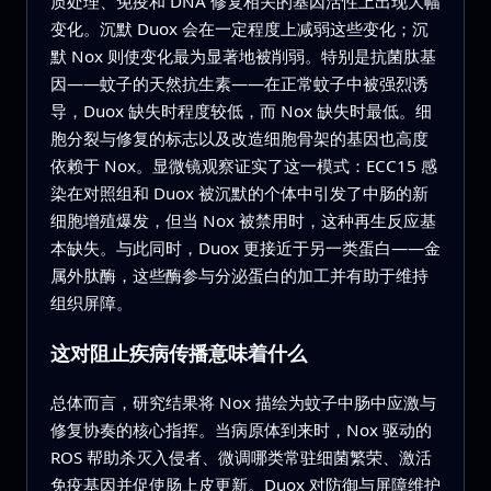
质处理、免疫和 DNA 修复相关的基因活性上出现大幅
变化。沉默 Duox 会在一定程度上减弱这些变化；沉
默 Nox 则使变化最为显著地被削弱。特别是抗菌肽基
因——蚊子的天然抗生素——在正常蚊子中被强烈诱
导，Duox 缺失时程度较低，而 Nox 缺失时最低。细
胞分裂与修复的标志以及改造细胞骨架的基因也高度
依赖于 Nox。显微镜观察证实了这一模式：ECC15 感
染在对照组和 Duox 被沉默的个体中引发了中肠的新
细胞增殖爆发，但当 Nox 被禁用时，这种再生反应基
本缺失。与此同时，Duox 更接近于另一类蛋白——金
属外肽酶，这些酶参与分泌蛋白的加工并有助于维持
组织屏障。
这对阻止疾病传播意味着什么
总体而言，研究结果将 Nox 描绘为蚊子中肠中应激与
修复协奏的核心指挥。当病原体到来时，Nox 驱动的
ROS 帮助杀灭入侵者、微调哪类常驻细菌繁荣、激活
免疫基因并促使肠上皮更新。Duox 对防御与屏障维护