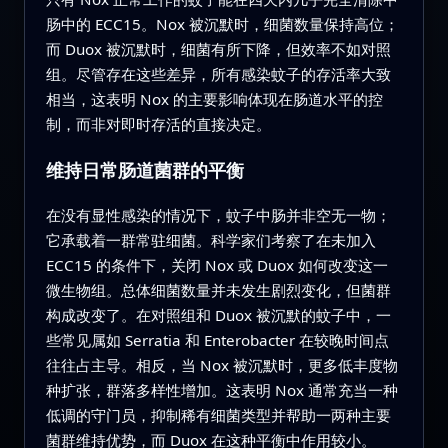
肠中的 ECC15。Nox 被沉默时，细菌数量保持高位；
而 Duox 被沉默时，细菌有所下降，但效率不如对照
组。尽管存在这些差异，所有感染蚊子的存活率大致
相当，这表明 Nox 的主要影响体现在肠道水平的控
制，而非对即时存活的直接决定。
维持日常肠道菌群的平衡
在没有显性感染的情况下，蚊子中肠并非空无一物；
它承载着一群常驻细菌。科学家们考察了在未加入
ECC15 的条件下，关闭 Nox 或 Duox 如何改变这一
微生物组。总体细菌数量并未发生剧烈变化，但菌群
构成改变了。在对照组和 Duox 被沉默的蚊子中，一
些常见属如 Serratia 和 Enterobacter 在较晚时间点
往往占主导。相反，当 Nox 被沉默时，更多低丰度物
种扩张，群落多样性增加。这表明 Nox 通常充当一种
低调的守门员，抑制稀有细菌类型并帮助一两种主要
菌群维持优势，而 Duox 在这种平衡中作用较小。