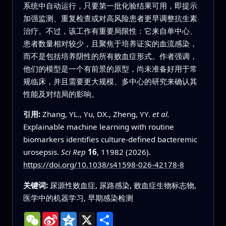
系统中自动运行，只要第一批化验结果可用，即提示
加强监测、重复检查或对高风险患者更早调整抗生素
治疗。不过，该工作有重要局限性：它来自单中心、
患者数量相对较少，且聚焦于培养证实的血流感染，
而不是包括培养阴性的所有败血症形式。作者强调，
他们的模型是一个有前景的原型，尚未准备好用于常
规临床，并且需要更大规模、多中心的研究来确认其
性能及对结局的影响。
引用:
Zhang, YL., Yu, DX., Zheng, YY.
et al.
Explainable machine learning with routine
biomarkers identifies culture-defined bacteremic
urosepsis.
Sci Rep
16
, 11982 (2026).
https://doi.org/10.1038/s41598-026-42178-8
关键词:
尿源性败血症, 尿路感染, 败血症生物标志物,
医学中的机器学习, 早期感染检测
WeChat
Sina
Qzone
X
分
Weibo
享