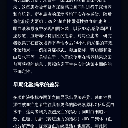
录，这些患者被怀疑有尿路感染且同时进行了尿培养
和血培养。所有患者的尿培养均证实存在感染。随后
将他们分为两组：89名“菌血性尿源性败血症”患者，
即血液和尿液中发现相同细菌；以及93名感染局限于
泌尿道、血培养保持阴性的患者。对每位患者，研究
者收集了在首次培养下单命令后24小时内采集的常规
化验结果——例如炎症标志、凝血指标、肾功能和蛋
白质水平等。关键在于，他们仅使用在培养结果返回
前可获得的信息，模拟临床医生在实时决策中面临的
不确定性。
早期化验揭示的差异
多项血液指标在两组之间显示出显著差异。菌血性尿
源性败血症患者往往具有更高的降钙素原和C反应蛋白
水平，这两者均为强烈炎症的指标；同时白细胞计
数、血糖、肌酐（肾脏压力的指标）和D-二聚体（血
栓分解产物，提示凝血系统激活）也更高。与此同