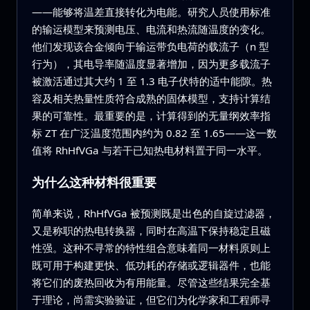
——能够将温差直接转化为电能。研究人员使用标准
的输运模型来预测电压、电流和热流随温度的变化。
他们发现该合金倾向于输运带负电荷的载流子（n 型
行为），其电导率随温度显著增加，因为更多载流子
被激活通过其大约 1 至 1.3 电子伏特的适中能隙。热
容及相关热量性质符合成熟的固体模型，支持计算结
果的可靠性。最重要的是，计算得到的无量纲效率指
标 ZT 在广泛温度范围内约为 0.82 至 1.65——这一数
值将 RhHfVGa 与若干已知热电材料置于同一水平。
为什么这种材料很重要
简单来说，RhHfVGa 被预测既是出色的自旋过滤器，
又是称职的热电转换器，同时在高温下保持稳定且磁
性强。这种不寻常的特性组合意味着同一材料原则上
既可用于构建更快、低功耗的存储或逻辑器件，也能
将它们的废热回收为有用能量。尽管这些结果完全基
于理论，尚需实验验证，但它们为化学家和工程师寻