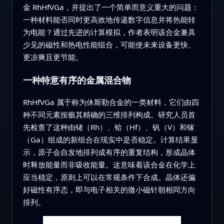
金 RhHfVGa，并提出了一个简单而意义重大的问题：
一种材料能否同时更高效地传递数字信息并将热能转
为电能？通过先进的计算模拟，作者表明该合金兼具
少见的磁性和热电性能组合，可能使未来设备更快、
更凉爽且更节能。
一种特意有序的金属混合物
RhHfVGa 属于称为休斯勒合金的一类材料，它们由四
种不同元素按极其精确的三维排列构成。研究人员首
先检查了这种由铑（Rh）、铪（Hf）、钒（V）和镓
（Ga）组成的新组合在现实中是否稳定。计算结果显
示，原子会自发地排列成有序的重复结构，形成晶体
时释放能量而非吸收能量。这意味着该合金在化学上
应当稳定，原则上可以在常规条件下合成。晶体还偏
好磁性有序态，即与电子相关的微小磁针朝相同方向
排列。