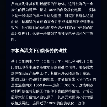
反自旋则像具有明显能隙的半导体。这种被称为半金
属性的行为可产生接近100%的自旋极化电流——实际
上是一股纯净的单一自旋类型流。研究团队确认这是
由铑、铪和钒的 d 轨道重叠并形成成键与不成键态导
致的。他们得到的总磁矩符合该材料家族中已知的简
单计数规则，这进一步增强了所预测电子结构的可靠
性。
在极高温度下仍能保持的磁性
基于自旋的电子学（自旋电子学）可以利用电子自旋
比传统电荷电路更高效地存储和处理信息。要使此类
器件在实际产品中工作，其磁有序必须远高于室温。
通过比较不同磁排列的能量，作者估算出 RhHfVGa 的
居里温度约为 1060 K——远高于 700 °C。这表明该
材料即使在苛刻的工作条件下也能保持磁性。计算还
显示大部分磁性来自钒原子，其余元素提供小的增强
或相反贡献。连同近乎100%的自旋极化，这使