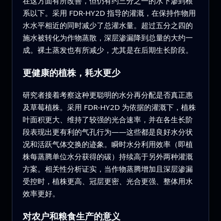
在这方面有所改善，但仍有约三分之一的水下渗到根
系以下。采用 FDR-HY2D 指导的灌溉，在保持作物用
水水平相近的同时减少了总灌水量。超过五分之四的
施水被转化为作物蒸散，深层渗漏降到总量的大约一
成。裸土蒸发也有所减少，尤其是在后期生长阶段。
更健康的植株，耗水更少
研究者接着考察这种更聪明的水分再分配是否真正惠
及草莓植株。采用 FDR-HY2D 为依据的灌溉下，植株
叶面积更大、维持了较强的光合速率，并在各生长阶
段表现出更有利的气孔行为——这些都是良好水分状
况和活跃气体交换的迹象。瞬时水分利用效率（即植
株每蒸腾单位水分获得的碳）持续高于另外两种灌溉
方案。相关性分析证实，当作物蒸腾增加且深层渗漏
受控时，植株更高、冠层更密、光合更强、整体用水
效率更好。
对农户和粮食生产的意义