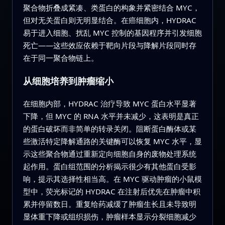
聚合物折叠成紧凑、类蛋白的构象并紧密结合 MYC，
但对无关蛋白则无明显结合。在癌细胞内，HYDRAC
易于进入细胞、扰乱 MYC 控制的基因程序并引发细胞
死亡——这些效应依赖于靶向片段与降解片段同时存
在于同一聚合物链上。
从细胞培养到肿瘤缩小
在细胞内部，HYDRAC 治疗导致 MYC 蛋白水平显著
下降，但 MYC 的 RNA 水平并未减少，这表明是真正
的蛋白破坏而非简单的转录关闭。阻断蛋白酶体或某
些激活特定降解通路的关键酶可以恢复 MYC 水平，显
示这些聚合物通过重新定向细胞自身的废物处理系统
起作用。蛋白组范围的分析揭示很少有其他蛋白受影
响，提示其选择性相当高。在 MYC 驱动肿瘤的小鼠模
型中，荧光标记的 HYDRAC 在注射后优先在肿瘤中积
累并停留数日。重复给药减缓了肿瘤生长且未导致明
显体重下降或组织损伤，肿瘤样本显示分裂细胞减少