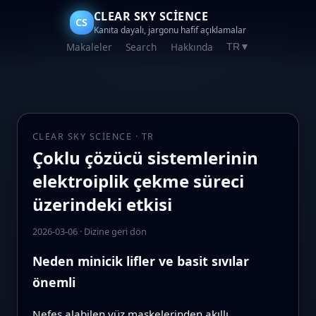
CLEAR SKY SCIENCE
CS
Kanıta dayalı, jargonu hafif açıklamalar
Makaleler
Search
Hakkında
TR
▼
CLEAR SKY SCIENCE · TR
Çoklu çözücü sistemlerinin
elektroiplik çekme süreci
üzerindeki etkisi
2026-03-06
·
Dizine geri dön
Neden minicik lifler ve basit sıvılar
önemli
Nefes alabilen yüz maskelerinden akıllı