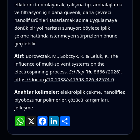
etkilerini tanımlayarak, çalışma tıp, ambalajlama
ve filtrasyon için daha güvenli, daha çevreci
nanolif ürünleri tasarlamak adına uygulamaya
dönük bir yol haritası sunuyor; böylece iplik
çekme hattında istenmeyen sürprizlerin önüne
geçilebilir.
Atıf:
Borowczak, M., Sobczyk, K. & Leluk, K. The
influence of multi-solvent systems on the
electrospinning process.
Sci Rep
16
, 8666 (2026).
https://doi.org/10.1038/s41598-026-42574-0
Anahtar kelimeler:
elektroiplik çekme, nanolifler,
biyobozunur polimerler, çözücü karışımları,
jelleşme
WhatsApp
X
Facebook
LinkedIn
Paylaş