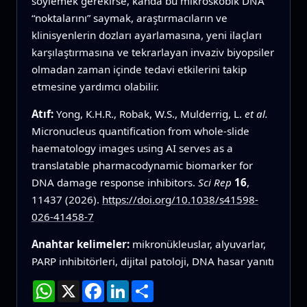
söylemek gerekirse, kanda bu mikroskobik DNA
“noktalarını” saymak, araştırmacıların ve
klinisyenlerin dozları ayarlamasına, yeni ilaçları
karşılaştırmasına ve tekrarlayan invaziv biyopsiler
olmadan zaman içinde tedavi etkilerini takip
etmesine yardımcı olabilir.
Atıf:
Yong, K.H.R., Robak, W.S., Mulderrig, L.
et al.
Micronucleus quantification from whole-slide
haematology images using AI serves as a
translatable pharmacodynamic biomarker for
DNA damage response inhibitors.
Sci Rep
16
,
11437 (2026).
https://doi.org/10.1038/s41598-
026-41458-7
Anahtar kelimeler:
mikronükleuslar, alyuvarlar,
PARP inhibitörleri, dijital patoloji, DNA hasar yanıtı
WhatsApp
X
Facebook
LinkedIn
Paylaş