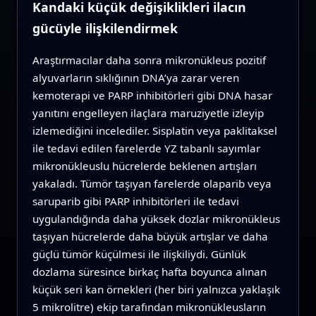
Kandaki küçük değişiklikleri ilacın
gücüyle ilişkilendirmek
Araştırmacılar daha sonra mikronükleus pozitif
alyuvarların sıklığının DNA’ya zarar veren
kemoterapi ve PARP inhibitörleri gibi DNA hasar
yanıtını engelleyen ilaçlara maruziyetle izleyip
izlemediğini incelediler. Sisplatin veya paklitaksel
ile tedavi edilen farelerde YZ tabanlı sayımlar
mikronükleuslu hücrelerde beklenen artışları
yakaladı. Tümör taşıyan farelerde olaparib veya
saruparib gibi PARP inhibitörleri ile tedavi
uygulandığında daha yüksek dozlar mikronükleus
taşıyan hücrelerde daha büyük artışlar ve daha
güçlü tümör küçülmesi ile ilişkiliydi. Günlük
dozlama süresince birkaç hafta boyunca alınan
küçük seri kan örnekleri (her biri yalnızca yaklaşık
5 mikrolitre) ekip tarafından mikronükleusların