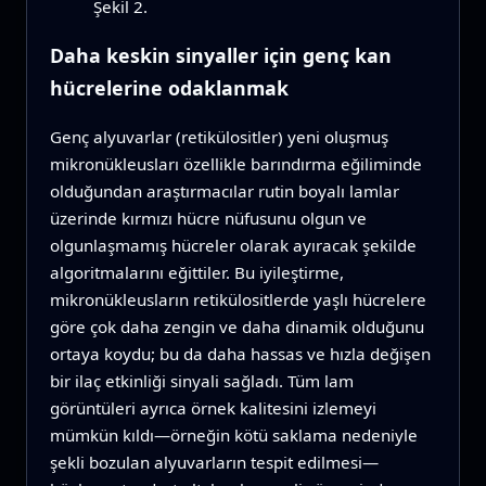
Şekil 2.
Daha keskin sinyaller için genç kan
hücrelerine odaklanmak
Genç alyuvarlar (retikülositler) yeni oluşmuş
mikronükleusları özellikle barındırma eğiliminde
olduğundan araştırmacılar rutin boyalı lamlar
üzerinde kırmızı hücre nüfusunu olgun ve
olgunlaşmamış hücreler olarak ayıracak şekilde
algoritmalarını eğittiler. Bu iyileştirme,
mikronükleusların retikülositlerde yaşlı hücrelere
göre çok daha zengin ve daha dinamik olduğunu
ortaya koydu; bu da daha hassas ve hızla değişen
bir ilaç etkinliği sinyali sağladı. Tüm lam
görüntüleri ayrıca örnek kalitesini izlemeyi
mümkün kıldı—örneğin kötü saklama nedeniyle
şekli bozulan alyuvarların tespit edilmesi—