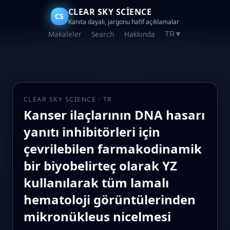
CLEAR SKY SCIENCE
CS
Kanıta dayalı, jargonu hafif açıklamalar
Makaleler
Search
Hakkında
TR
▼
CLEAR SKY SCIENCE · TR
Kanser ilaçlarının DNA hasarı
yanıtı inhibitörleri için
çevrilebilen farmakodinamik
bir biyobelirteç olarak YZ
kullanılarak tüm lamalı
hematoloji görüntülerinden
mikronükleus nicelmesi