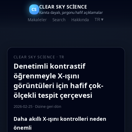
CLEAR SKY SCIENCE
CS
Kanıta dayalı, jargonu hafif açıklamalar
Makaleler
Search
Hakkında
TR
▼
CLEAR SKY SCIENCE · TR
Denetimli kontrastif
öğrenmeyle X-ışını
görüntüleri için hafif çok-
ölçekli tespit çerçevesi
2026-02-25
·
Dizine geri dön
Daha akıllı X-ışını kontrolleri neden
önemli