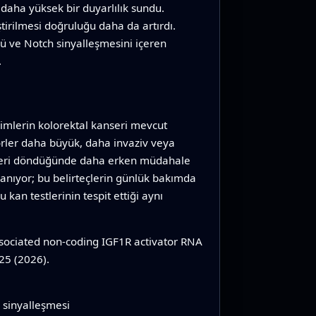
daha yüksek bir duyarlılık sundu.
tirilmesi doğruluğu daha da artırdı.
rü ve Notch sinyalleşmesini içeren
.
ekimlerin kolorektal kanseri mevcut
rler daha büyük, daha invaziv veya
r geri döndüğünde daha erken müdahale
yanıyor; bu belirteçlerin günlük bakımda
kan testlerinin tespit ettiği aynı
ociated non-coding IGF1R activator RNA
25 (2026).
h sinyalleşmesi