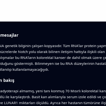
 mesajlar
RNA genetik bilginin çalışan kopyasıdır. Tüm RNA’lar protein ya
 hücrelerde Notch yolu olarak bilinen iletişim hattıyla ilişkili o
şmalar bu RNA’ların kolorektal kanser de dahil olmak üzere çeş
i olduğunu göstermişti. Bilinmeyen ise bu RNA düzeylerinin hasta
llanılıp kullanılamayacağıydı.
n bakış
adyoterapi almamış, yeni tanı konmuş 70 Mısırlı kolorektal kans
llü ile karşılaştırdı. Basit kan alımlarıyla serum izole edildi ve 
ve LUNAR1 miktarları ölçüldü. Ayrıca her hastanın tümörüne ilişk