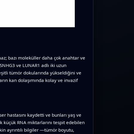
pmaz; bazı moleküller daha çok anahtar ve
lan SNHG3 ve LUNAR1 adlı iki uzun
itli tümör dokularında yükseldiğini ve
ların kan dolaşımında kolay ve invazif
er hastasını kaydetti ve bunları yaş ve
çok küçük RNA miktarlarını tespit edebilen
in ayrıntılı bilgiler —tümör boyutu,