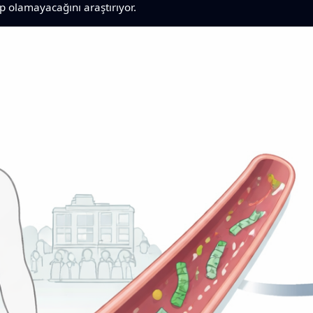
up olamayacağını araştırıyor.