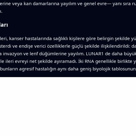
erine veya kan damarlarına yayılım ve genel evre— yanı sıra rut
ı.
arı
kanser hastalarında sağlıklı kişilere göre belirgin şekilde yü
österdi ve endişe verici özelliklerle güçlü şekilde ilişkilendirild
a invazyon ve lenf düğümlerine yayılım. LUNAR1 de daha büyük
e ileri evreyi net şekilde ayıramadı. İki RNA genellikle birlikte
 da bunların agresif hastalığın aynı daha geniş biyolojik tablosu