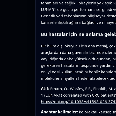
tanımladı ve sağlıklı bireylerin yaklaşı
LUNAR1 de güçlü performans sergiledi ve i
Genetik veri tabanlarının bilgisayar dest
kanserle ilişkili ağlara bağladı ve nihayet
Bu hastalar için ne anlama geleb
Bir bilim dışı okuyucu için ana mesaj, ço
araçlardan daha güvenilir biçimde izlem
yayıldığında daha yüksek olduğundan, b
gerektiren hastaların tespitinde yardımc
en iyi nasıl kullanılacağını henüz kanıtla
moleküler sinyalleri hedef alabilecek ted
Atıf:
Emam, O., Wasfey, E.F., Elnakib, M.
e
1 (LUNAR1) correlated with CRC patients’
https://doi.org/10.1038/s41598-026-374
Anahtar kelimeler:
kolorektal kanser, s