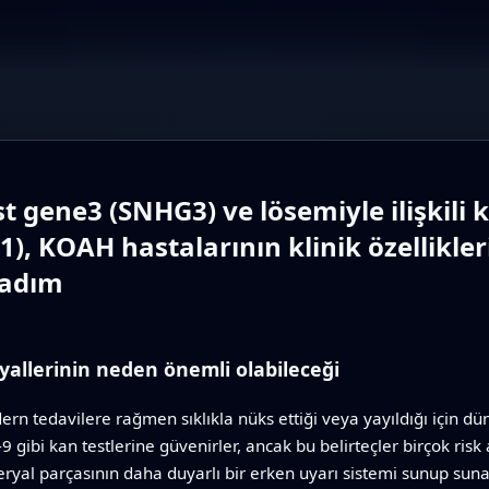
t gene3 (SNHG3) ve lösemiyle ilişkil
, KOAH hastalarının klinik özellikleriy
 adım
yallerinin neden önemli olabileceği
ern tedavilere rağmen sıklıkla nüks ettiği veya yayıldığı için
gibi kan testlerine güvenirler, ancak bu belirteçler birçok risk a
eryal parçasının daha duyarlı bir erken uyarı sistemi sunup su