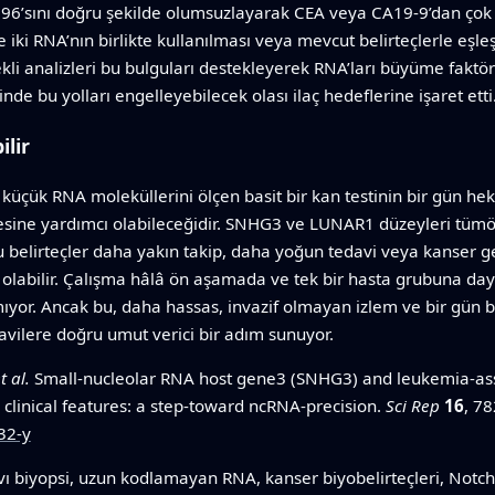
k %96’sını doğru şekilde olumsuzlayarak CEA veya CA19‑9’dan çok 
ki RNA’nın birlikte kullanılması veya mevcut belirteçlerle eşleş
ekli analizleri bu bulguları destekleyerek RNA’ları büyüme faktö
inde bu yolları engelleyebilecek olası ilaç hedeflerine işaret etti
ilir
k küçük RNA moleküllerini ölçen basit bir kan testinin bir gün h
esine yardımcı olabileceğidir. SNHG3 ve LUNAR1 düzeyleri tümö
u belirteçler daha yakın takip, daha yoğun tedavi veya kanse
ı olabilir. Çalışma hâlâ ön aşamada ve tek bir hasta grubuna da
mıyor. Ancak bu, daha hassas, invazif olmayan izlem ve bir gün bu 
avilere doğru umut verici bir adım sunuyor.
t al.
Small-nucleolar RNA host gene3 (SNHG3) and leukemia-ass
 clinical features: a step-toward ncRNA-precision.
Sci Rep
16
, 78
32-y
ıvı biyopsi, uzun kodlamayan RNA, kanser biyobelirteçleri, Notc