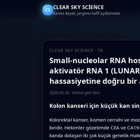
CLEAR SKY SCIENCE
CS
Kanıta dayalı, jargonu hafif açıklamalar
CLEAR SKY SCIENCE · TR
Small-nucleolar RNA hos
aktivatör RNA 1 (LUNAR1)
hassasiyetine doğru bir
2026-02-26
·
Dizine geri dön
Kolon kanseri için küçük kan sin
Kolorektal kanser, kısmen cerrahi ve mod
biridir. Hekimler gözetimde CEA ve CA19‑9 
kanda dolaşan iki çok küçük genetik mat