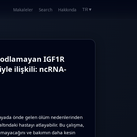
Makaleler
Search
Hakkında
TR
▼
i kodlamayan IGF1R
le ilişkili: ncRNA-
 dünyada önde gelen ölüm nedenlerinden
ltındaki hastayı atlayabilir. Bu çalışma,
namayacağını ve bakımın daha kesin