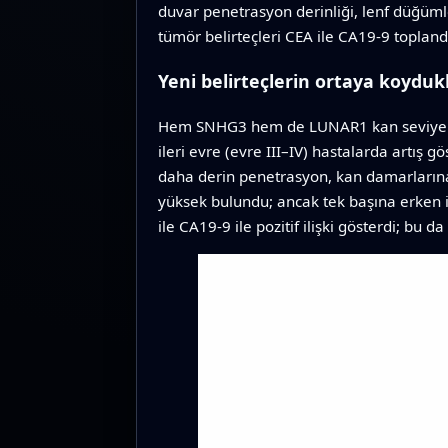
duvar penetrasyon derinliği, lenf düğüml
tümör belirteçleri CEA ile CA19‑9 topland
Yeni belirteçlerin ortaya koydukl
Hem SNHG3 hem de LUNAR1 kan seviyeleri, 
ileri evre (evre III–IV) hastalarda artış g
daha derin penetrasyon, kan damarların
yüksek bulundu; ancak tek başına erken il
ile CA19‑9 ile pozitif ilişki gösterdi; bu