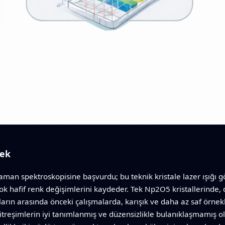
mek
man spektroskopisine başvurdu; bu teknik kristale lazer ışığı gön
 çok hafif renk değişimlerini kaydeder. Tek Np2O5 kristallerinde
unların arasında önceki çalışmalarda, karışık ve daha az saf örn
 titreşimlerin iyi tanımlanmış ve düzensizlikle bulanıklaşmamış o