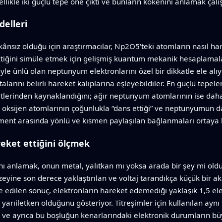
likle iki güçlü tepe öne çıktı ve bunların kökenini anlamak çalış
delleri
sız olduğu için araştırmacılar, Np2O5'teki atomların nasıl hare
ğini simüle etmek için gelişmiş kuantum mekanik hesaplamalar
eniyle ünlü olan neptunyum elektronlarını özel bir dikkatle ele alı
talarını belirli hareket kalıplarına eşleyebildiler. En güçlü tep
lerinden kaynaklandığını; ağır neptunyum atomlarının ise daha 
 oksijen atomlarının çoğunlukla “dans ettiği” ve neptunyumun da
element arasında yönlü ve kısmen paylaşılan bağlanmaları ortaya
eket ettiğini ölçmek
ı anlamak, onun metal, yalıtkan mı yoksa arada bir şey mi oldu
 yüzeyine son derece yaklaştırılan ve voltaj tarandıkça küçük bir
e edilen sonuç, elektronların hareket edemediği yaklaşık 1,5 el
yarıiletken olduğunu gösteriyor. Titreşimler için kullanılan ayn
ü ve ayrıca bu boşluğun kenarlarındaki elektronik durumların b