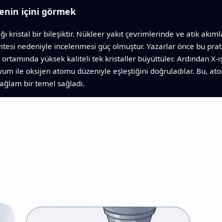
enin içini görmek
ristal bir bileşiktir. Nükleer yakıt çevrimlerinde ve atık akımla
vitesi nedeniyle incelenmesi güç olmuştur. Yazarlar önce bu pra
i ortamında yüksek kaliteli tek kristaller büyüttüler. Ardından X-ış
m ile oksijen atomu düzeniyle eşleştiğini doğruladılar. Bu, ato
sağlam bir temel sağladı.