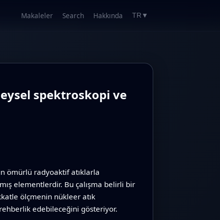
Makaleler
Search
Hakkında
TR
▼
eneysel spektroskopi ve
ömürlü radyoaktif atıklarla
ış elementlerdir. Bu çalışma belirli bir
ikkatle ölçmenin nükleer atık
hberlik edebileceğini gösteriyor.