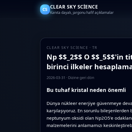
CLEAR SKY SCIENCE
CS
Kanıta dayalı, jargonu hafif açıklamalar
CLEAR SKY SCIENCE · TR
Np $$_2$$ O $$_5$$'in ti
birinci ilkeler hesaplama
2026-03-31
·
Dizine geri dön
Bu tuhaf kristal neden önemli
Dünya nükleer enerjiye güvenmeye devam
karşılaşıyoruz. En sorunlu bileşenlerden 
neptunyum oksidi olan Np2O5'e odaklanıyor 
malzemelerini anlamamızı keskinleştirebi