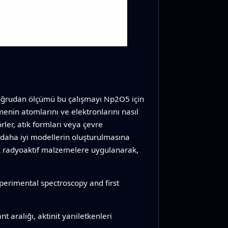
n doğrudan ölçümü bu çalışmayı Np2O5 için
enin atomlarını ve elektronlarını nasıl
rler, atık formları veya çevre
 daha iyi modellerin oluşturulmasına
k radyoaktif malzemelere uygulanarak,
erimental spectroscopy and first
 aralığı, aktinit yarıiletkenleri