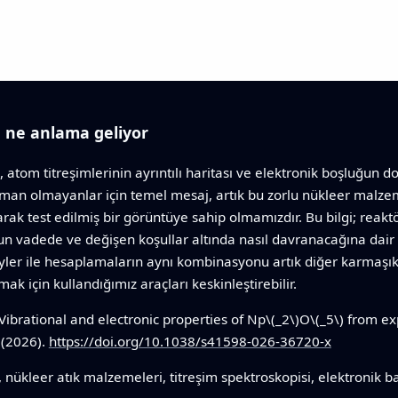
n ne anlama geliyor
pı, atom titreşimlerinin ayrıntılı haritası ve elektronik boşluğu
Uzman olmayanlar için temel mesaj, artık bu zorlu nükleer malzem
rak test edilmiş bir görüntüye sahip olmamızdır. Bu bilgi; reaktö
un vadede ve değişen koşullar altında nasıl davranacağına dair
yler ile hesaplamaların aynı kombinasyonu artık diğer karmaşı
ak için kullandığımız araçları keskinleştirebilir.
Vibrational and electronic properties of Np
\(_2\)
O
\(_5\)
from exp
 (2026).
https://doi.org/10.1038/s41598-026-36720-x
nükleer atık malzemeleri, titreşim spektroskopisi, elektronik bant