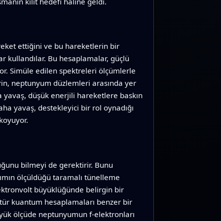
manın kilit hedefi haline geldi.
ket ettiğini ve bu hareketlerin bir
 kullandılar. Bu hesaplamalar, güçlü
yor. Simüle edilen spektreleri ölçümlerle
elerin, neptunyum düzlemleri arasında yer
yavaş, düşük enerjili hareketlere baskın
ha yavaş, destekleyici bir rol oynadığı
 koyuyor.
ğunu bilmeyi de gerektirir. Bunu
 akımın ölçüldüğü taramalı tünelleme
ektronvolt büyüklüğünde belirgin bir
ı tür kuantum hesaplamaları benzer bir
üyük ölçüde neptunyumun f-elektronları