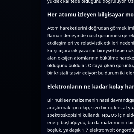
yüksek kalitede olduğunu doğruluyor. Özel
Her atomu izleyen bilgisayar mo
Atom hareketlerini doğrudan görmek imkân
Raman deneyinde nasıl görünmesi gerekti
etkileşimleri ve relativistik etkileri ned
karşılaştırarak yazarlar bireysel tepe nok
alan oksijen atomlarının bükülme hareket
olduğunu buldular. Ortaya çıkan görüntü,
bir kristali tasvir ediyor; bu durum iki 
Elektronların ne kadar kolay har
Bir nükleer malzemenin nasıl davrandığın
araştırmak için ekip, sivri bir uç kristal
spektroskopisini kullandı. Np2O5 için eld
enerji boşluğuydu; bu da malzemenin bir 
boşluk, yaklaşık 1,7 elektronvolt öngörd