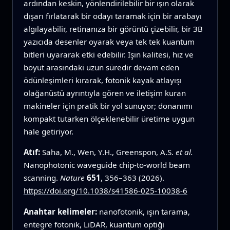
ardından keskin, yönlendirilebilir bir ışın olarak
dışarı fırlatarak bir odayı taramak için bir arabayı
algılayabilir, retinanıza bir görüntü çizebilir, bir 3B
yazıcıda desenler oyarak veya tek tek kuantum
bitleri uyararak etki edebilir. Işın kalitesi, hız ve
boyut arasındaki uzun süredir devam eden
ödünleşimleri kırarak, fotonik kayak atlayışı
olağanüstü ayrıntıyla gören ve iletişim kuran
makineler için pratik bir yol sunuyor; donanımı
kompakt tutarken ölçeklenebilir üretime uygun
hale getiriyor.
Atıf:
Saha, M., Wen, Y.H., Greenspon, A.S.
et al.
Nanophotonic waveguide chip-to-world beam
scanning.
Nature
651
, 356–363 (2026).
https://doi.org/10.1038/s41586-025-10038-6
Anahtar kelimeler:
nanofotonik, ışın tarama,
entegre fotonik, LiDAR, kuantum optiği