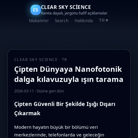
CLEAR SKY SCIENCE
CS
Kanıta dayalı, jargonu hafif açıklamalar
Makaleler
Search
Hakkında
TR
▼
CLEAR SKY SCIENCE · TR
Çipten Dünyaya Nanofotonik
dalga kılavuzuyla ışın tarama
2026-03-11
·
Dizine geri dön
Çipten Güvenli Bir Şekilde Işığı Dışarı
Çıkarmak
Modern hayatın büyük bir bölümü veri
merkezlerinde, telefonlarda ve geleceğin