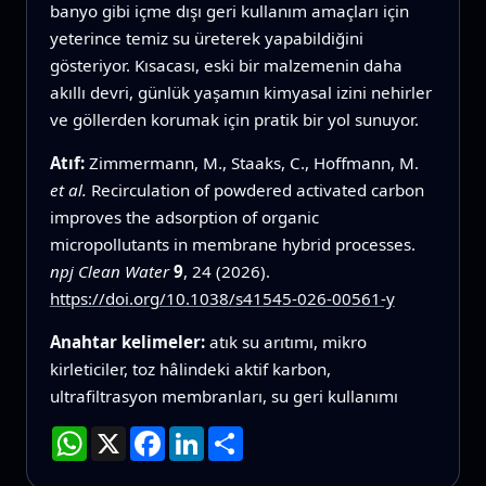
banyo gibi içme dışı geri kullanım amaçları için
yeterince temiz su üreterek yapabildiğini
gösteriyor. Kısacası, eski bir malzemenin daha
akıllı devri, günlük yaşamın kimyasal izini nehirler
ve göllerden korumak için pratik bir yol sunuyor.
Atıf:
Zimmermann, M., Staaks, C., Hoffmann, M.
et al.
Recirculation of powdered activated carbon
improves the adsorption of organic
micropollutants in membrane hybrid processes.
npj Clean Water
9
, 24 (2026).
https://doi.org/10.1038/s41545-026-00561-y
Anahtar kelimeler:
atık su arıtımı, mikro
kirleticiler, toz hâlindeki aktif karbon,
ultrafiltrasyon membranları, su geri kullanımı
WhatsApp
X
Facebook
LinkedIn
Paylaş