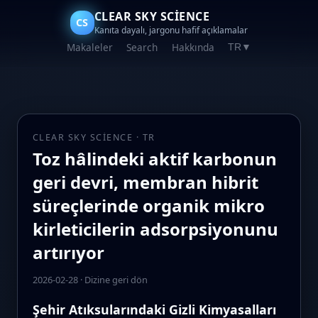
CLEAR SKY SCIENCE
CS
Kanıta dayalı, jargonu hafif açıklamalar
Makaleler
Search
Hakkında
TR
▼
CLEAR SKY SCIENCE · TR
Toz hâlindeki aktif karbonun
geri devri, membran hibrit
süreçlerinde organik mikro
kirleticilerin adsorpsiyonunu
artırıyor
2026-02-28
·
Dizine geri dön
Şehir Atıksularındaki Gizli Kimyasalları