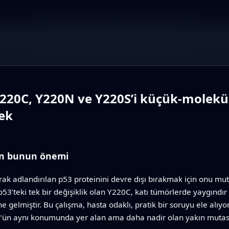
220C, Y220N ve Y220S’i küçük-molekül 
ek
çin bunun önemi
rak adlandırılan p53 proteinini devre dışı bırakmak için onu mut
r. p53’teki tek bir değişiklik olan Y220C, katı tümörlerde yaygın
ine gelmiştir. Bu çalışma, hasta odaklı, pratik bir soruyu ele alı
53’ün aynı konumunda yer alan ama daha nadir olan yakın mutasy