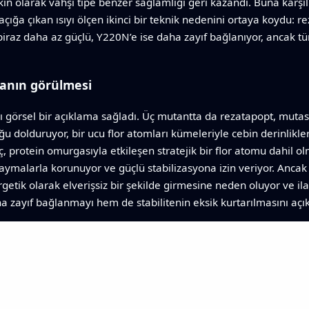
kin olarak vahşi tipe benzer sağlamlığı geri kazandı. Buna karşıl
açığa çıkan ısıyı ölçen ikinci bir teknik nedenini ortaya koydu: 
biraz daha az güçlü, Y220N’e ise daha zayıf bağlanıyor, ancak tü
anın görülmesi
ları görsel bir açıklama sağladı. Üç mutantta da rezatapopt, mu
ğu dolduruyor, bir ucu flor atomları kümeleriyle cebin derinlikle
ç, protein omurgasıyla etkileşen stratejik bir flor atomu dahil o
kaymalarla korunuyor ve güçlü stabilizasyona izin veriyor. Anca
getik olarak elverişsiz bir şekilde girmesine neden oluyor ve ilac
zayıf bağlanmayı hem de stabilitenin eksik kurtarılmasını açık