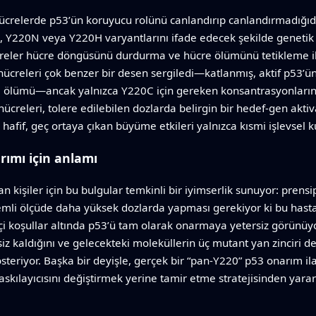
ı hücrelerde p53’ün koruyucu rolünü canlandırıp canlandırmadığıd
, Y220N veya Y220H varyantlarını ifade edecek şekilde genetik 
eler hücre döngüsünü durdurma ve hücre ölümünü tetikleme ile i
hücreleri çok benzer bir desen sergiledi—katlanmış, aktif p53’ü
e ölümü—ancak yalnızca Y220C için gereken konsantrasyonların
 hücreleri, tolere edilebilen dozlarda belirgin bir hedef-gen ak
fif, geç ortaya çıkan büyüme etkileri yalnızca kısmi işlevsel k
rımı için anlamı
 kişiler için bu bulgular temkinli bir iyimserlik sunuyor: prens
önemli ölçüde daha yüksek dozlarda yapması gerekiyor ki bu hasta
kçi koşullar altında p53’ü tam olarak onarmaya yetersiz görünüyo
iz kaldığını ve gelecekteki moleküllerin üç mutant yan zinciri d
teriyor. Başka bir deyişle, gerçek bir “pan-Y220” p53 onarım ila
kılayıcısını değiştirmek yerine tamir etme stratejisinden yarar