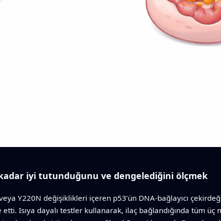
kadar iyi tutunduğunu ve dengelediğini ölçmek
eya Y220N değişiklikleri içeren p53’ün DNA-bağlayıcı çekirdeğini
etti. Isıya dayalı testler kullanarak, ilaç bağlandığında tüm üç 