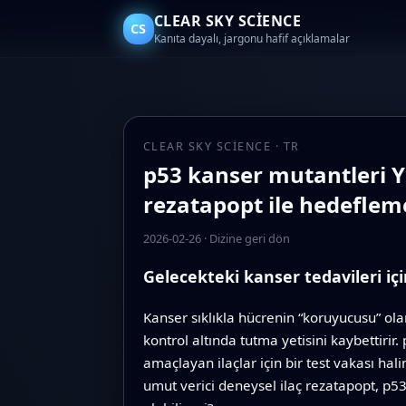
CLEAR SKY SCIENCE
CS
Kanıta dayalı, jargonu hafif açıklamalar
CLEAR SKY SCIENCE · TR
p53 kanser mutantleri Y
rezatapopt ile hedeflem
2026-02-26
·
Dizine geri dön
Gelecekteki kanser tedavileri i
Kanser sıklıkla hücrenin “koruyucusu” ola
kontrol altında tutma yetisini kaybettiri
amaçlayan ilaçlar için bir test vakası hal
umut verici deneysel ilaç rezatapopt, p