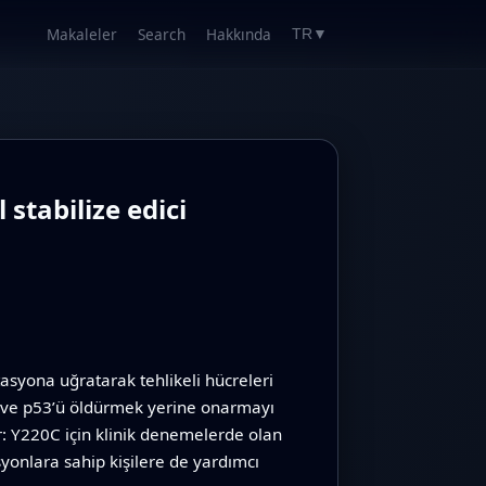
Makaleler
Search
Hakkında
TR
▼
stabilize edici
asyona uğratarak tehlikeli hücreleri
dır ve p53’ü öldürmek yerine onarmayı
yor: Y220C için klinik denemelerde olan
onlara sahip kişilere de yardımcı