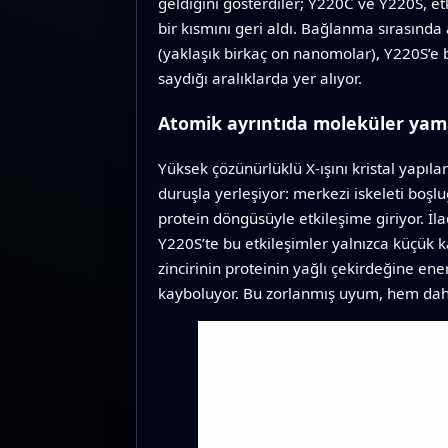
geldiğini gösterdiler; Y220C ve Y220S, et
bir kısmını geri aldı. Bağlanma sırasında 
(yaklaşık birkaç on nanomolar), Y220S’e 
saydığı aralıklarda yer alıyor.
Atomik ayrıntıda moleküler yam
Yüksek çözünürlüklü X-ışını kristal yapı
duruşla yerleşiyor: merkezi iskeleti boşlu
protein döngüsüyle etkileşime giriyor. İla
Y220S’te bu etkileşimler yalnızca küçük 
zincirinin proteinin yağlı çekirdeğine ener
kayboluyor. Bu zorlanmış uyum, hem daha 