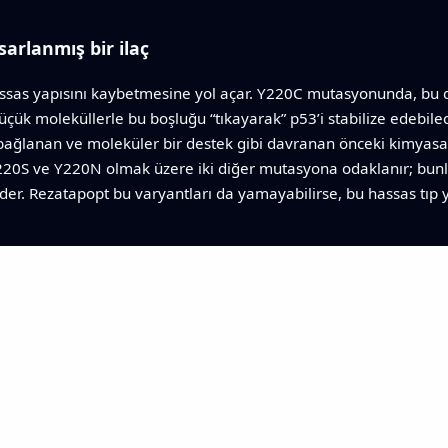
arlanmış bir ilaç
ssas yapısını kaybetmesine yol açar. Y220C mutasyonunda, bu de
k moleküllerle bu boşluğu “tıkayarak” p53’i stabilize edebilecek
bağlanan ve moleküler bir destek gibi davranan önceki kimyasal se
20S ve Y220N olmak üzere iki diğer mutasyona odaklanır; bunla
er. Rezatapopt bu varyantları da yamayabilirse, bu hassas tıp ya