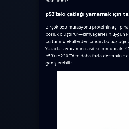
olabilir mi?
p53’teki çatlağı yamamak için tas
Birçok p53 mutasyonu proteinin açılıp ha
boşluk oluşturur—kimyagerlerin uygun küçü
bu tür moleküllerden biridir; bu boşluğa 
Yazarlar aynı amino asit konumundaki Y2
p53’ü Y220C’den daha fazla destabilize ed
genişletebilir.