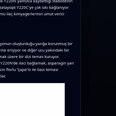
ık Y220N yalnızca kaybettiği stabilitenin
rezatapopt Y220C’ye çok sıkı bağlanıyor
mü ilaç kimyagerlerinin umut verici
tasyonun oluşturduğu yarığa korunmuş bir
rine erişiyor ve diğer ucu yakındaki bir
lmak üzere bir dizi temas kuruyor.
k Y220N’de ilacı bağlamak, asparagin yan
ın florlu “çapa”sı ile bazı teması
lar.