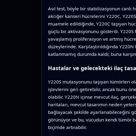
Asıl test, böyle bir stabilizasyonun canl
akciğer kanseri hücrelerini Y220C, Y220S
muamele edildiğinde, Y220C taşıyan hücr
güçlü bir aktivasyonunu gösterdi. Y220S 
yavaşlamış proliferasyon ve artmış hücr
düzeylerinde. Karşılaştırıldığında Y220N
katlanmamış durumda kaldı; buna karşın ha
Hastalar ve gelecekteki ilaç tasa
Y220S mutasyonunu taşıyan tümörleri olan
işlevlerini geri getirebilir, ancak bunu 
olabilir. Y220N içinse mevcut ilaç, gerçe
haritaları, mevcut tasarımın neden yeters
bağlayacak şekilde ayarlanabileceğini gös
görünüyor ve bu, vücudun kendi tümör bas
biçimde artırabilir.